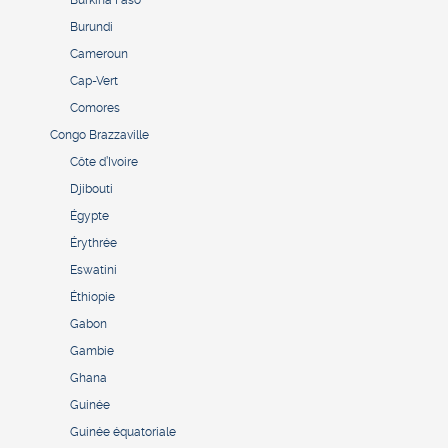
Burundi
Cameroun
Cap-Vert
Comores
Congo Brazzaville
Côte d’Ivoire
Djibouti
Égypte
Érythrée
Eswatini
Éthiopie
Gabon
Gambie
Ghana
Guinée
Guinée équatoriale