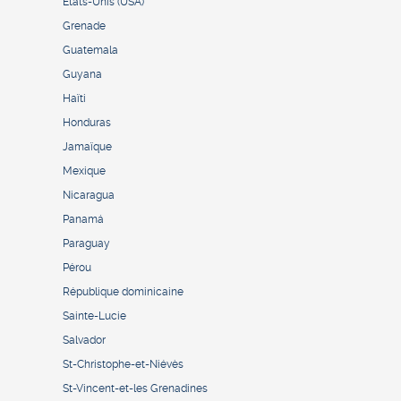
États-Unis (USA)
Grenade
Guatemala
Guyana
Haïti
Honduras
Jamaïque
Mexique
Nicaragua
Panamá
Paraguay
Pérou
République dominicaine
Sainte-Lucie
Salvador
St-Christophe-et-Niévès
St-Vincent-et-les Grenadines