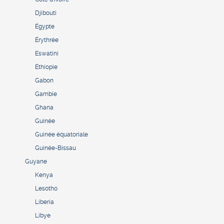
Djibouti
Égypte
Érythrée
Eswatini
Éthiopie
Gabon
Gambie
Ghana
Guinée
Guinée équatoriale
Guinée-Bissau
Guyane
Kenya
Lesotho
Liberia
Libye