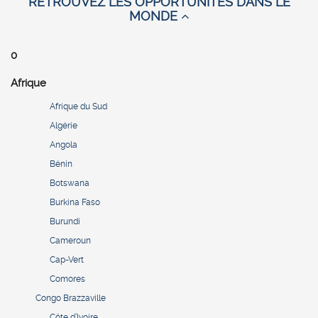
RETROUVEZ LES OPPORTUNITES DANS LE
MONDE
0
Afrique
Afrique du Sud
Algérie
Angola
Bénin
Botswana
Burkina Faso
Burundi
Cameroun
Cap-Vert
Comores
Congo Brazzaville
Côte d’Ivoire