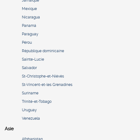
Jamaïque
Mexique
Nicaragua
Panamá
Paraguay
Pérou
République dominicaine
Sainte-Lucie
Salvador
St-Christophe-et-Niévès
St-Vincent-et-les Grenadines
Suriname
Trinité-et-Tobago
Uruguay
Venezuela
Asie
Afghanistan