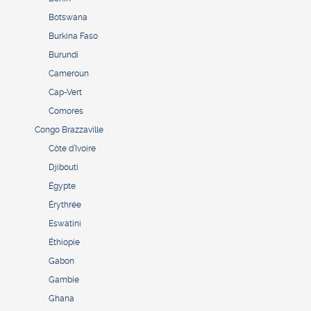
Botswana
Burkina Faso
Burundi
Cameroun
Cap-Vert
Comores
Congo Brazzaville
Côte d’Ivoire
Djibouti
Égypte
Érythrée
Eswatini
Éthiopie
Gabon
Gambie
Ghana