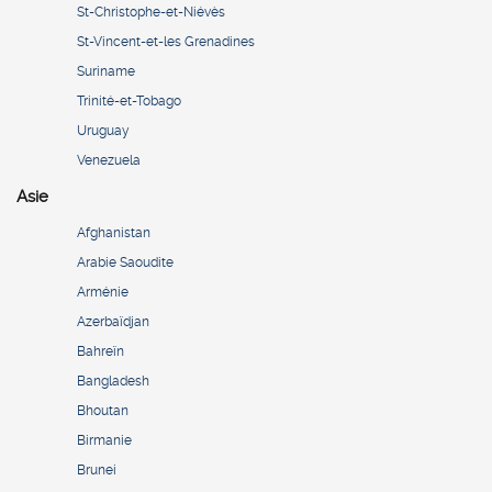
St-Christophe-et-Niévès
St-Vincent-et-les Grenadines
Suriname
Trinité-et-Tobago
Uruguay
Venezuela
Asie
Afghanistan
Arabie Saoudite
Arménie
Azerbaïdjan
Bahreïn
Bangladesh
Bhoutan
Birmanie
Brunei