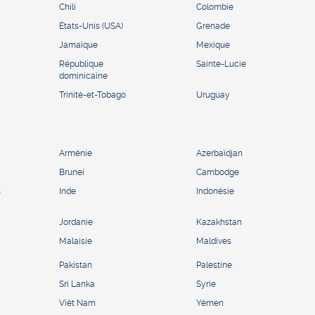
Chili
Colombie
États-Unis (USA)
Grenade
Jamaïque
Mexique
République
Sainte-Lucie
dominicaine
Trinité-et-Tobago
Uruguay
Arménie
Azerbaïdjan
Brunei
Cambodge
s
Inde
Indonésie
Jordanie
Kazakhstan
Malaisie
Maldives
Pakistan
Palestine
Sri Lanka
Syrie
Viêt Nam
Yémen