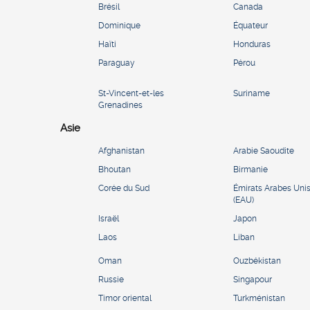
Brésil
Canada
Dominique
Équateur
Haïti
Honduras
Paraguay
Pérou
St-Vincent-et-les
Suriname
Grenadines
Asie
Afghanistan
Arabie Saoudite
Bhoutan
Birmanie
Corée du Sud
Émirats Arabes Uni
(EAU)
Israël
Japon
Laos
Liban
Oman
Ouzbékistan
Russie
Singapour
Timor oriental
Turkménistan