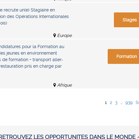
 recrute un(e) Stagiaire en
tion des Opérations Internationales
Stages
ois)
Europe
ndidatures pour la Formation au
 des jeunes en environnement
Formation
is de formation + transport aller-
restauration pris en charge par
Afrique
1
2
3
…
939
S
RETROUVEZ LES OPPORTUNITES DANS LE MONDE