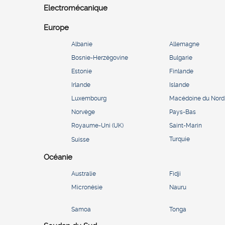
Electromécanique
Europe
Albanie
Allemagne
Bosnie-Herzégovine
Bulgarie
Estonie
Finlande
Irlande
Islande
Luxembourg
Macédoine du Nord
Norvège
Pays-Bas
Royaume-Uni (UK)
Saint-Marin
Turquie
Suisse
Océanie
Australie
Fidji
Micronésie
Nauru
Samoa
Tonga