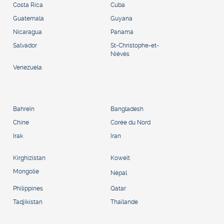
Costa Rica
Cuba
Guatemala
Guyana
Nicaragua
Panamá
Salvador
St-Christophe-et-
Niévès
Venezuela
Bahreïn
Bangladesh
Chine
Corée du Nord
Irak
Iran
Kirghizistan
Koweït
Mongolie
Népal
Philippines
Qatar
Tadjikistan
Thaïlande