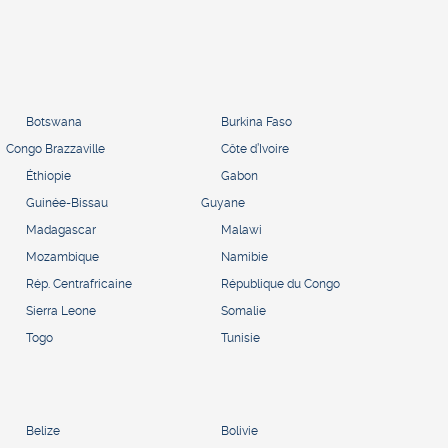
Botswana
Burkina Faso
Congo Brazzaville
Côte d’Ivoire
Éthiopie
Gabon
Guinée-Bissau
Guyane
Madagascar
Malawi
Mozambique
Namibie
Rép. Centrafricaine
République du Congo
Sierra Leone
Somalie
Togo
Tunisie
Belize
Bolivie