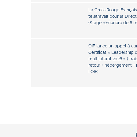
La Croix-Rouge Française
télétravail pour la Direc
(Stage rémunéré de 6 m
OIF lance un appel à ca
Certificat « Leadership
multilatéral 2026 » ( fra
retour + hébergement + 
l’OIF)