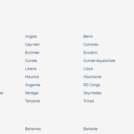
Angola
Bénin
Cap-Vert
Comores
Érythrée
Eswatini
Guinée
Guinée équatoriale
Liberia
Libye
Maurice
Mauritanie
Ouganda
RD Congo
pe
Sénégal
Seychelles
Tanzanie
Tchad
Bahamas
Barbade