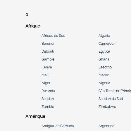
0
Afrique
Afrique du Sud
Algérie
Burundi
Cameroun
Djibouti
Égypte
Gambie
Ghana
Kenya
Lesotho
Mali
Maroc
Niger
Nigeria
Rwanda
São Tomé-et-Princi
Soudan
Soudan du Sud
Zambie
Zimbabwe
Amérique
Antigua-et-Barbuda
Argentine