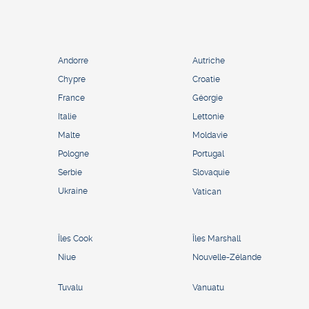
Andorre
Autriche
Chypre
Croatie
France
Géorgie
Italie
Lettonie
Malte
Moldavie
Pologne
Portugal
Serbie
Slovaquie
Ukraine
Vatican
Îles Cook
Îles Marshall
Niue
Nouvelle-Zélande
Tuvalu
Vanuatu