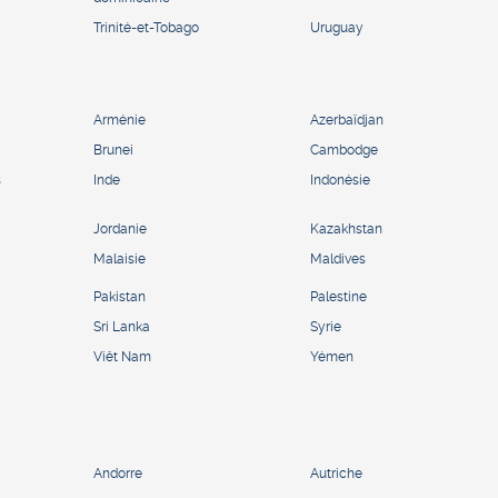
Trinité-et-Tobago
Uruguay
Arménie
Azerbaïdjan
Brunei
Cambodge
s
Inde
Indonésie
Jordanie
Kazakhstan
Malaisie
Maldives
Pakistan
Palestine
Sri Lanka
Syrie
Viêt Nam
Yémen
Andorre
Autriche