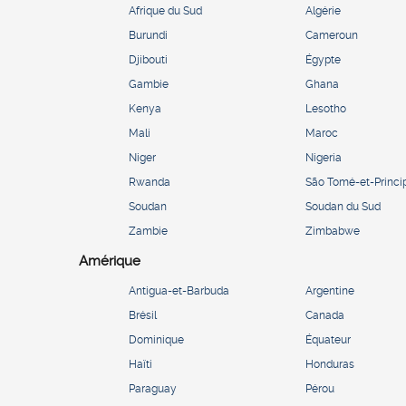
Afrique du Sud
Algérie
Burundi
Cameroun
Djibouti
Égypte
Gambie
Ghana
Kenya
Lesotho
Mali
Maroc
Niger
Nigeria
Rwanda
São Tomé-et-Princi
Soudan
Soudan du Sud
Zambie
Zimbabwe
Amérique
Antigua-et-Barbuda
Argentine
Brésil
Canada
Dominique
Équateur
Haïti
Honduras
Paraguay
Pérou