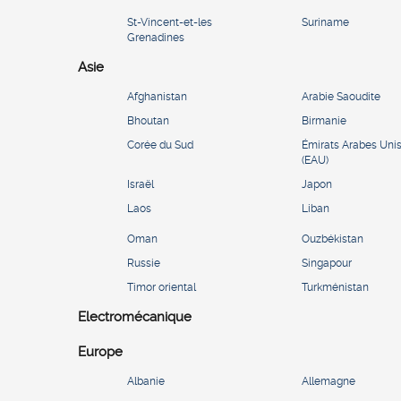
St-Vincent-et-les
Suriname
Grenadines
Asie
Afghanistan
Arabie Saoudite
Bhoutan
Birmanie
Corée du Sud
Émirats Arabes Uni
(EAU)
Israël
Japon
Laos
Liban
Oman
Ouzbékistan
Russie
Singapour
Timor oriental
Turkménistan
Electromécanique
Europe
Albanie
Allemagne