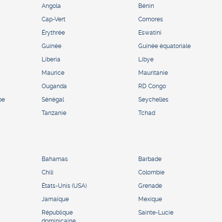
Angola
Bénin
Cap-Vert
Comores
Érythrée
Eswatini
Guinée
Guinée équatoriale
Liberia
Libye
Maurice
Mauritanie
Ouganda
RD Congo
pe
Sénégal
Seychelles
Tanzanie
Tchad
Bahamas
Barbade
Chili
Colombie
États-Unis (USA)
Grenade
Jamaïque
Mexique
République
Sainte-Lucie
dominicaine