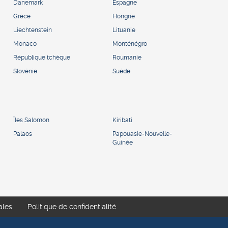
Danemark
Espagne
Grèce
Hongrie
Liechtenstein
Lituanie
Monaco
Monténégro
République tchèque
Roumanie
Slovénie
Suède
Îles Salomon
Kiribati
Palaos
Papouasie-Nouvelle-
Guinée
ales
Politique de confidentialité