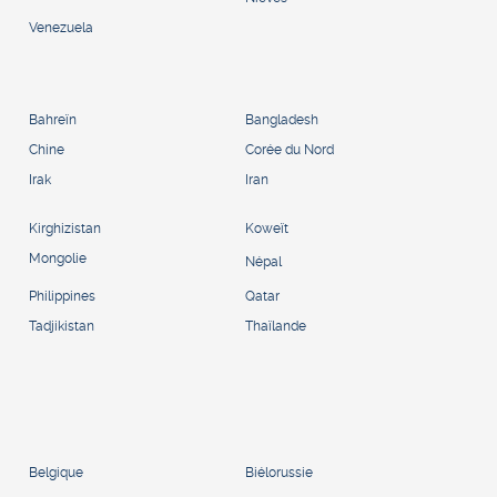
Venezuela
Bahreïn
Bangladesh
Chine
Corée du Nord
Irak
Iran
Kirghizistan
Koweït
Mongolie
Népal
Philippines
Qatar
Tadjikistan
Thaïlande
Belgique
Biélorussie