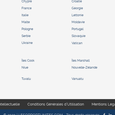
Chypre
Croatie
France
Géorgie
Italie
Lettonie
Malte
Moldavie
Pologne
Portugal
Serbie
Slovaquie
Ukraine
Vatican
Îles Cook
Îles Marshall
Niue
Nouvelle-Zélande
Tuvalu
Vanuatu
ntellectuelle
Conditions Générales d’Utilisation
Mentions Lég
© 2020 | LESOPPORTUNITES.COM - Tous droits réservés