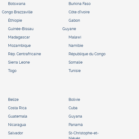
Botswana
Burkina Faso
Congo Brazzaville
Côte d’Ivoire
Éthiopie
Gabon
Guinée-Bissau
Guyane
Madagascar
Malawi
Mozambique
Namibie
Rép. Centrafricaine
République du Congo
Sierra Leone
Somalie
Togo
Tunisie
Belize
Bolivie
Costa Rica
Cuba
Guatemala
Guyana
Nicaragua
Panamá
Salvador
St-Christophe-et-
Niévès