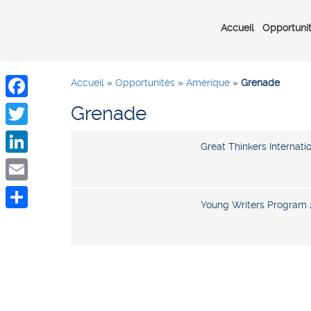
Accueil
Opportuni
Accueil
»
Opportunités
»
Amérique
»
Grenade
Grenade
Facebook
Twitter
Great Thinkers Internat
LinkedIn
Email
Young Writers Program 
Share