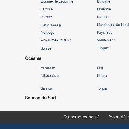
Bosnie-Herzégovine
Bulgarie
Estonie
Finlande
Irlande
Islande
Luxembourg
Macédoine du Nord
Norvège
Pays-Bas
Royaume-Uni (UK)
Saint-Marin
Turquie
Suisse
Océanie
Australie
Fidji
Micronésie
Nauru
Samoa
Tonga
Soudan du Sud
Qui sommes-nous?
Propriété i