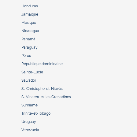
Honduras
Jamaïque
Mexique
Nicaragua
Panamá
Paraguay
Pérou
République dominicaine
Sainte-Lucie
Salvador
St-Christophe-et-Niévès
St-Vincent-et-les Grenadines
Suriname
Trinité-et-Tobago
Uruguay
Venezuela