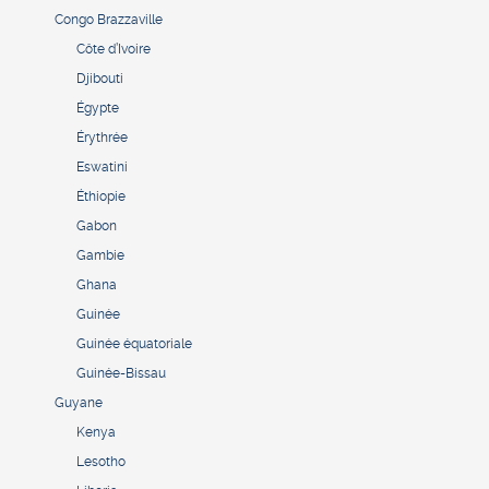
Congo Brazzaville
Côte d’Ivoire
Djibouti
Égypte
Érythrée
Eswatini
Éthiopie
Gabon
Gambie
Ghana
Guinée
Guinée équatoriale
Guinée-Bissau
Guyane
Kenya
Lesotho