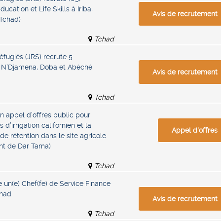
ucation et Life Skills à Iriba,
Avis de recrutement
(Tchad)
Tchad
éfugiés (JRS) recrute 5
 à N’Djamena, Doba et Abéché
Avis de recrutement
Tchad
 appel d’offres public pour
 d’irrigation californien et la
Appel d'offres
de rétention dans le site agricole
nt de Dar Tama)
Tchad
e un(e) Chef(fe) de Service Finance
chad
Avis de recrutement
Tchad