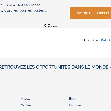
ale OASIS-SASU au Tchad
ls qualifiés pour les postes ci-
Avis de recrutement
Tchad
1
2
3
…
462
S
RETROUVEZ LES OPPORTUNITES DANS LE MONDE
Angola
Bénin
Cap-Vert
Comores