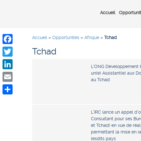
Accueil
Opportuni
Accueil
»
Opportunités
»
Afrique
»
Tchad
Tchad
Facebook
Twitter
L’ONG Développement H
un(e) Assistant(e) aux 
LinkedIn
au Tchad
Email
Share
L’IRC lance un appel d’o
Consultant pour ses Bure
et Tchad) en vue de réa
permettant la mise en 
lesdits pays