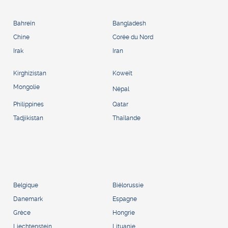
Bahreïn
Bangladesh
Chine
Corée du Nord
Irak
Iran
Kirghizistan
Koweït
Mongolie
Népal
Philippines
Qatar
Tadjikistan
Thaïlande
Belgique
Biélorussie
Danemark
Espagne
Grèce
Hongrie
Liechtenstein
Lituanie