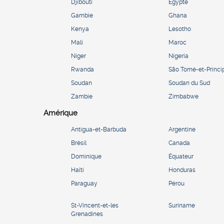
Djibouti
Égypte
Gambie
Ghana
Kenya
Lesotho
Mali
Maroc
Niger
Nigeria
Rwanda
São Tomé-et-Princi
Soudan
Soudan du Sud
Zambie
Zimbabwe
Amérique
Antigua-et-Barbuda
Argentine
Brésil
Canada
Dominique
Équateur
Haïti
Honduras
Paraguay
Pérou
St-Vincent-et-les
Suriname
Grenadines