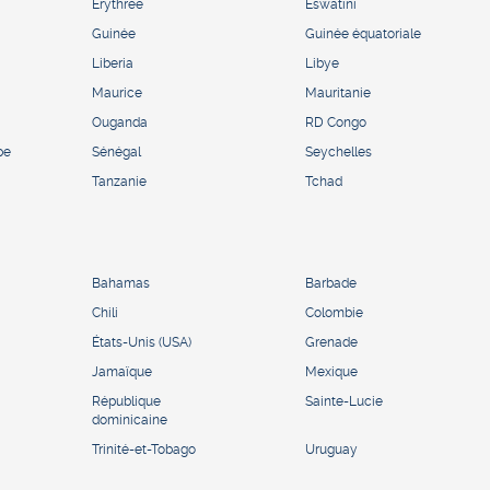
Érythrée
Eswatini
Guinée
Guinée équatoriale
Liberia
Libye
Maurice
Mauritanie
Ouganda
RD Congo
pe
Sénégal
Seychelles
Tanzanie
Tchad
Bahamas
Barbade
Chili
Colombie
États-Unis (USA)
Grenade
Jamaïque
Mexique
République
Sainte-Lucie
dominicaine
Trinité-et-Tobago
Uruguay