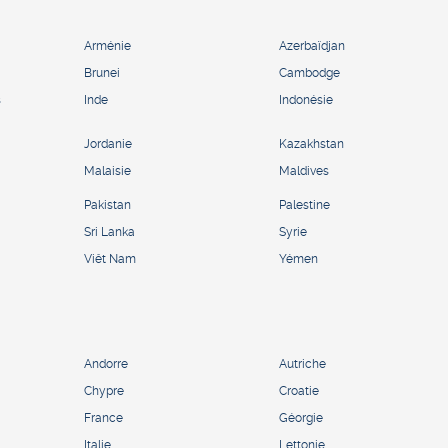
Arménie
Azerbaïdjan
Brunei
Cambodge
s
Inde
Indonésie
Jordanie
Kazakhstan
Malaisie
Maldives
Pakistan
Palestine
Sri Lanka
Syrie
Viêt Nam
Yémen
Andorre
Autriche
Chypre
Croatie
France
Géorgie
Italie
Lettonie