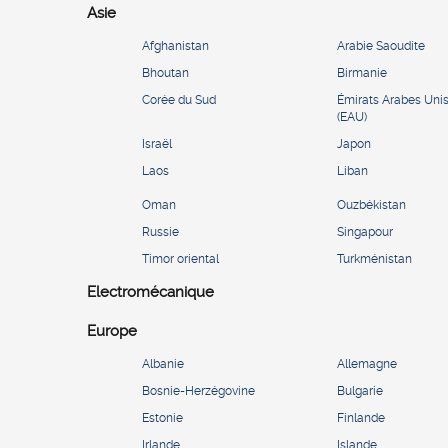
Asie
Afghanistan
Arabie Saoudite
Bhoutan
Birmanie
Corée du Sud
Émirats Arabes Uni
(EAU)
Israël
Japon
Laos
Liban
Oman
Ouzbékistan
Russie
Singapour
Timor oriental
Turkménistan
Electromécanique
Europe
Albanie
Allemagne
Bosnie-Herzégovine
Bulgarie
Estonie
Finlande
Irlande
Islande