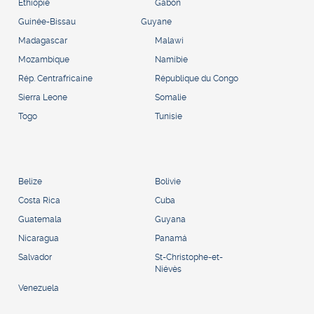
Éthiopie
Gabon
Guinée-Bissau
Guyane
Madagascar
Malawi
Mozambique
Namibie
Rép. Centrafricaine
République du Congo
Sierra Leone
Somalie
Togo
Tunisie
Belize
Bolivie
Costa Rica
Cuba
Guatemala
Guyana
Nicaragua
Panamá
Salvador
St-Christophe-et-
Niévès
Venezuela