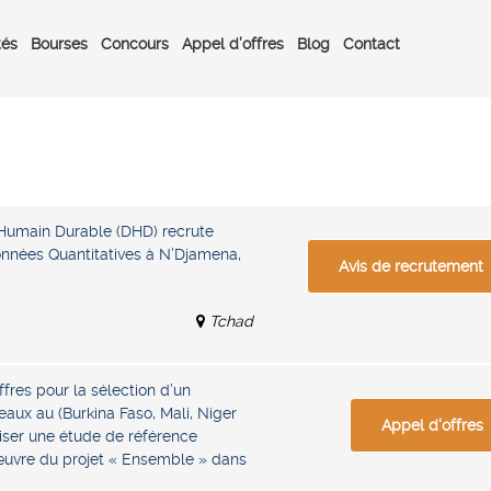
tés
Bourses
Concours
Appel d’offres
Blog
Contact
umain Durable (DHD) recrute
Données Quantitatives à N’Djamena,
Avis de recrutement
Tchad
ffres pour la sélection d’un
aux au (Burkina Faso, Mali, Niger
Appel d'offres
liser une étude de référence
œuvre du projet « Ensemble » dans