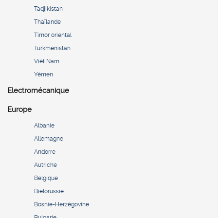
Tadjikistan
Thaïlande
Timor oriental
Turkménistan
Viêt Nam
Yémen
Electromécanique
Europe
Albanie
Allemagne
Andorre
Autriche
Belgique
Biélorussie
Bosnie-Herzégovine
Bulgarie