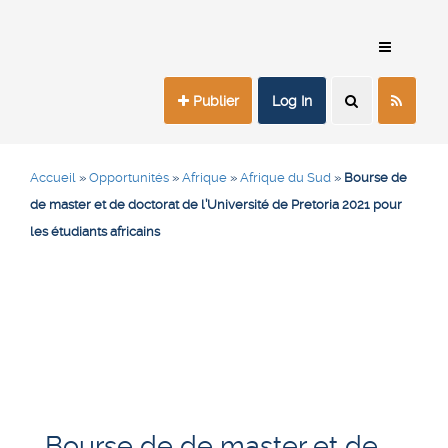
Publier
Log In
Accueil
»
Opportunités
»
Afrique
»
Afrique du Sud
»
Bourse de
de master et de doctorat de l’Université de Pretoria 2021 pour
les étudiants africains
Bourse de de master et de