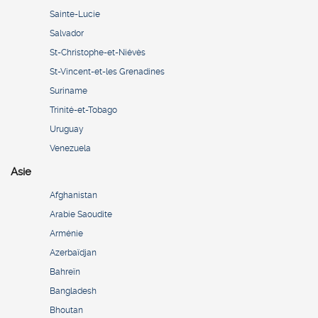
Sainte-Lucie
Salvador
St-Christophe-et-Niévès
St-Vincent-et-les Grenadines
Suriname
Trinité-et-Tobago
Uruguay
Venezuela
Asie
Afghanistan
Arabie Saoudite
Arménie
Azerbaïdjan
Bahreïn
Bangladesh
Bhoutan