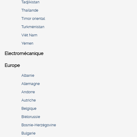
Tadjikistan
Thaïlande
Timor oriental
Turkménistan
Viêt Nam
Yémen
Electromécanique
Europe
Albanie
Allemagne
Andorre
Autriche
Belgique
Biélorussie
Bosnie-Herzégovine
Bulgarie