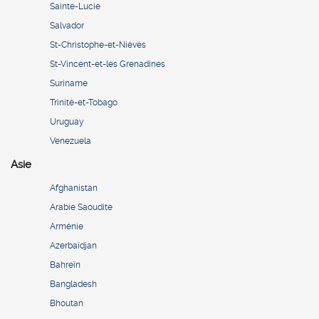
Sainte-Lucie
Salvador
St-Christophe-et-Niévès
St-Vincent-et-les Grenadines
Suriname
Trinité-et-Tobago
Uruguay
Venezuela
Asie
Afghanistan
Arabie Saoudite
Arménie
Azerbaïdjan
Bahreïn
Bangladesh
Bhoutan