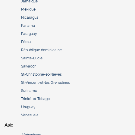
Jamaïque
Mexique
Nicaragua
Panamá
Paraguay
Pérou
République dominicaine
Sainte-Lucie
Salvador
St-Christophe-et-Niévès
St-Vincent-et-les Grenadines
Suriname
Trinité-et-Tobago
Uruguay
Venezuela
Asie