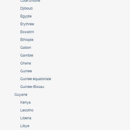
Côte d’Ivoire
Djibouti
Égypte
Érythrée
Eswatini
Éthiopie
Gabon
Gambie
Ghana
Guinée
Guinée équatoriale
Guinée-Bissau
Guyane
Kenya
Lesotho
Liberia
Libye