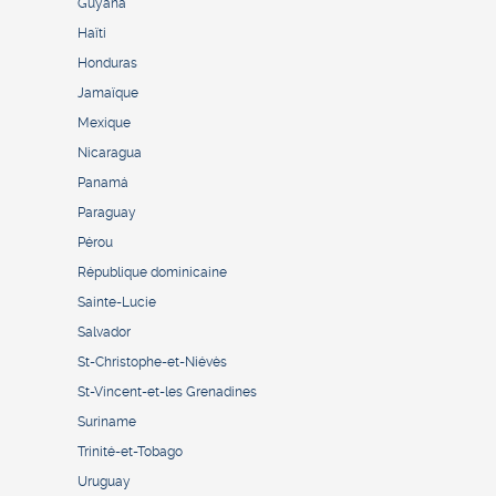
Guyana
Haïti
Honduras
Jamaïque
Mexique
Nicaragua
Panamá
Paraguay
Pérou
République dominicaine
Sainte-Lucie
Salvador
St-Christophe-et-Niévès
St-Vincent-et-les Grenadines
Suriname
Trinité-et-Tobago
Uruguay