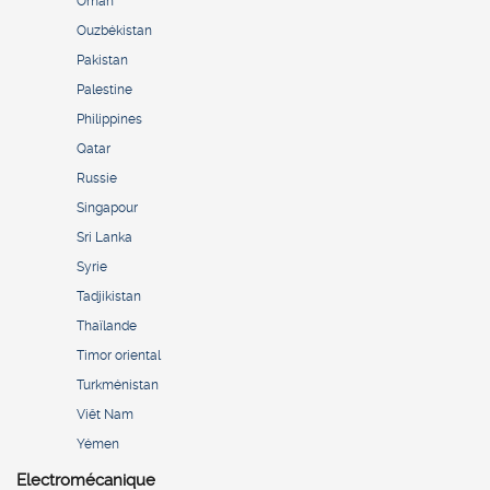
Oman
Ouzbékistan
Pakistan
Palestine
Philippines
Qatar
Russie
Singapour
Sri Lanka
Syrie
Tadjikistan
Thaïlande
Timor oriental
Turkménistan
Viêt Nam
Yémen
Electromécanique