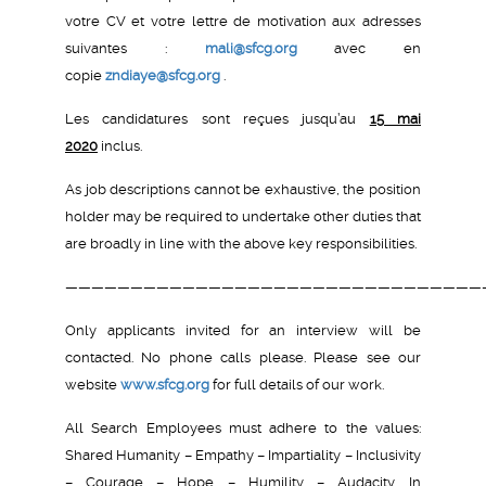
votre CV et votre lettre de motivation aux adresses
suivantes :
mali@sfcg.org
avec en
copie
zndiaye@sfcg.org
.
Les candidatures sont reçues jusqu’au
15 mai
2020
inclus.
As job descriptions cannot be exhaustive, the position
holder may be required to undertake other duties that
are broadly in line with the above key responsibilities.
————————————————————————————————
Only applicants invited for an interview will be
contacted. No phone calls please. Please see our
website
www.sfcg.org
for full details of our work.
All Search Employees must adhere to the values:
Shared Humanity – Empathy – Impartiality – Inclusivity
– Courage – Hope – Humility – Audacity. In