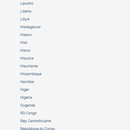
Lesotho
Liberia
Libye
Madagascar
Malawi
Mali
Maroc
Maurice
Mauritanie
Mozambique
Namibie
Niger
Nigeria
Ouganda
RD Congo
Rép. Centrafricaine
République du Congo