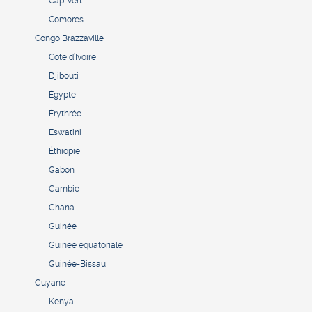
Cap-Vert
Comores
Congo Brazzaville
Côte d’Ivoire
Djibouti
Égypte
Érythrée
Eswatini
Éthiopie
Gabon
Gambie
Ghana
Guinée
Guinée équatoriale
Guinée-Bissau
Guyane
Kenya