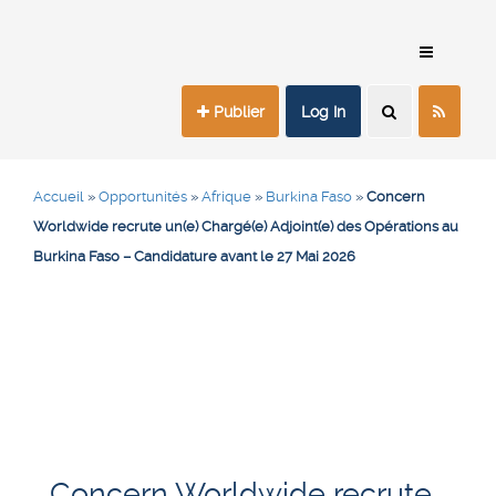
Publier
Log In
Accueil
»
Opportunités
»
Afrique
»
Burkina Faso
»
Concern
Worldwide recrute un(e) Chargé(e) Adjoint(e) des Opérations au
Burkina Faso – Candidature avant le 27 Mai 2026
Concern Worldwide recrute