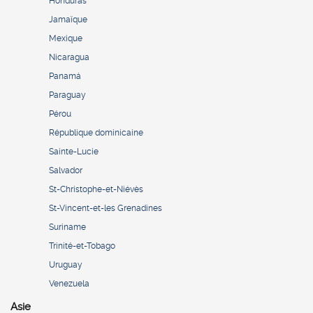
Honduras
Jamaïque
Mexique
Nicaragua
Panamá
Paraguay
Pérou
République dominicaine
Sainte-Lucie
Salvador
St-Christophe-et-Niévès
St-Vincent-et-les Grenadines
Suriname
Trinité-et-Tobago
Uruguay
Venezuela
Asie