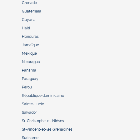
Grenade
Guatemala
Guyana
Haïti
Honduras
Jamaïque
Mexique
Nicaragua
Panamá
Paraguay
Pérou
République dominicaine
Sainte-Lucie
Salvador
St-Christophe-et-Niévès
St-Vincent-et-les Grenadines
Suriname