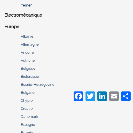
Yémen
Electromécanique
Europe
Albanie
Allemagne
Andorre
Autriche
Belgique
Biélorussie
Bosnie-Herzégovine
Bulgarie
Facebook
Twitter
LinkedIn
Email
S
Chypre
Croatie
Danemark
Espagne
Estonie