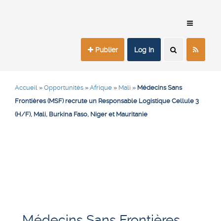
Publier
Log In
Accueil
»
Opportunités
»
Afrique
»
Mali
»
Médecins Sans
Frontières (MSF) recrute un Responsable Logistique Cellule 3
(H/F), Mali, Burkina Faso, Niger et Mauritanie
Médecins Sans Frontières