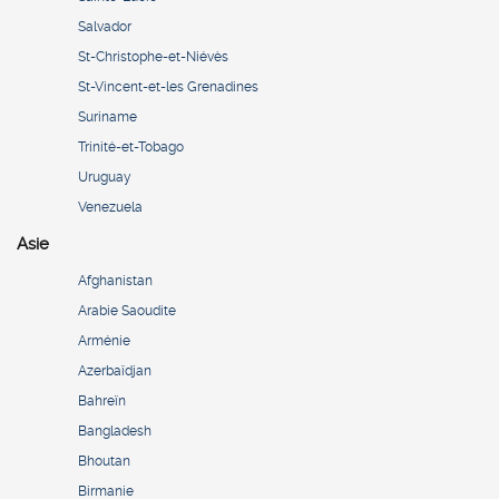
Salvador
St-Christophe-et-Niévès
St-Vincent-et-les Grenadines
Suriname
Trinité-et-Tobago
Uruguay
Venezuela
Asie
Afghanistan
Arabie Saoudite
Arménie
Azerbaïdjan
Bahreïn
Bangladesh
Bhoutan
Birmanie