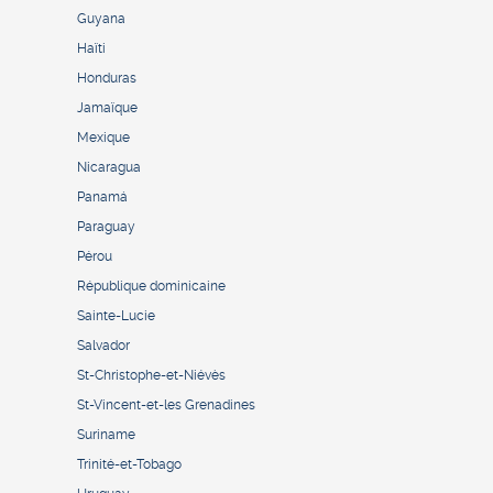
Guyana
Haïti
Honduras
Jamaïque
Mexique
Nicaragua
Panamá
Paraguay
Pérou
République dominicaine
Sainte-Lucie
Salvador
St-Christophe-et-Niévès
St-Vincent-et-les Grenadines
Suriname
Trinité-et-Tobago