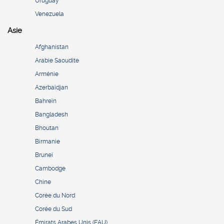
Uruguay
Venezuela
Asie
Afghanistan
Arabie Saoudite
Arménie
Azerbaïdjan
Bahreïn
Bangladesh
Bhoutan
Birmanie
Brunei
Cambodge
Chine
Corée du Nord
Corée du Sud
Émirats Arabes Unis (EAU)