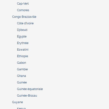
Cap-Vert
Comores
Congo Brazzaville
Côte d’Ivoire
Djibouti
Égypte
Érythrée
Eswatini
Éthiopie
Gabon
Gambie
Ghana
Guinée
Guinée équatoriale
Guinée-Bissau
Guyane
Kenya