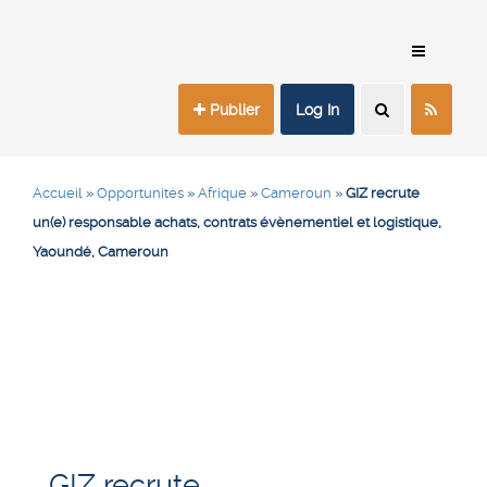
Publier
Log In
Accueil
»
Opportunités
»
Afrique
»
Cameroun
»
GIZ recrute
un(e) responsable achats, contrats évènementiel et logistique,
Yaoundé, Cameroun
GIZ recrute