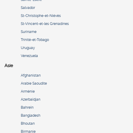
Salvador
St-Christophe-et-Niévès
St-Vincent-et-les Grenadines
Suriname
Trinité-et-Tobago
Uruguay
Venezuela
Asie
Afghanistan
Arabie Saoudite
Arménie
Azerbaïdjan
Bahreïn
Bangladesh
Bhoutan
Birmanie