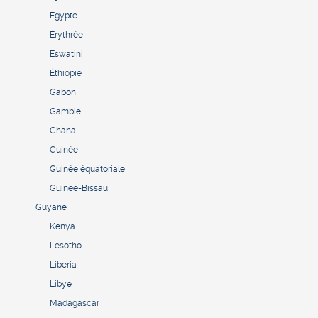
Égypte
Érythrée
Eswatini
Éthiopie
Gabon
Gambie
Ghana
Guinée
Guinée équatoriale
Guinée-Bissau
Guyane
Kenya
Lesotho
Liberia
Libye
Madagascar