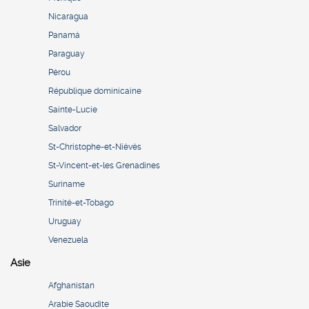
Nicaragua
Panamá
Paraguay
Pérou
République dominicaine
Sainte-Lucie
Salvador
St-Christophe-et-Niévès
St-Vincent-et-les Grenadines
Suriname
Trinité-et-Tobago
Uruguay
Venezuela
Asie
Afghanistan
Arabie Saoudite