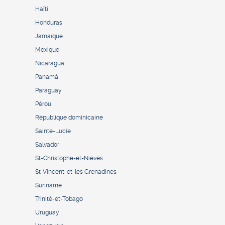
Haïti
Honduras
Jamaïque
Mexique
Nicaragua
Panamá
Paraguay
Pérou
République dominicaine
Sainte-Lucie
Salvador
St-Christophe-et-Niévès
St-Vincent-et-les Grenadines
Suriname
Trinité-et-Tobago
Uruguay