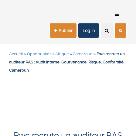
Publier
Log In
Accueil
»
Opportunités
»
Afrique
»
Cameroun
»
Pwc recrute un
auditeur RAS : Audit interne, Gourvenance, Risque, Conformité,
Cameroun
Pwc recrute un auditeur RAS