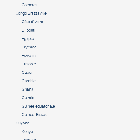
Comores
Congo Brazzaville
Côte d’Ivoire
Djibouti
Égypte
Érythrée
Eswatini
Éthiopie
Gabon
Gambie
Ghana
Guinée
Guinée équatoriale
Guinée-Bissau
Guyane
Kenya
Lesotho