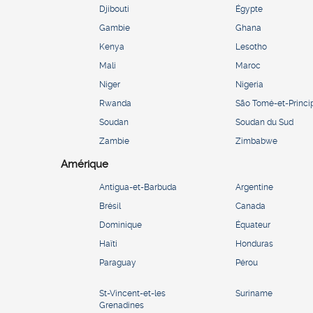
Djibouti
Égypte
Gambie
Ghana
Kenya
Lesotho
Mali
Maroc
Niger
Nigeria
Rwanda
São Tomé-et-Princi
Soudan
Soudan du Sud
Zambie
Zimbabwe
Amérique
Antigua-et-Barbuda
Argentine
Brésil
Canada
Dominique
Équateur
Haïti
Honduras
Paraguay
Pérou
St-Vincent-et-les
Suriname
Grenadines