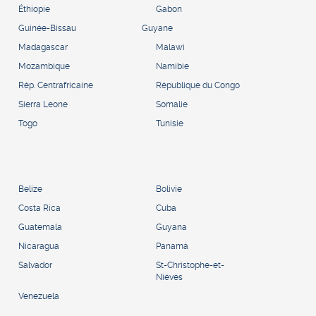
Éthiopie
Gabon
Guinée-Bissau
Guyane
Madagascar
Malawi
Mozambique
Namibie
Rép. Centrafricaine
République du Congo
Sierra Leone
Somalie
Togo
Tunisie
Belize
Bolivie
Costa Rica
Cuba
Guatemala
Guyana
Nicaragua
Panamá
Salvador
St-Christophe-et-
Niévès
Venezuela