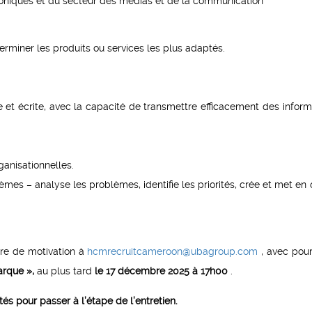
niques et du secteur des médias et de la communication
erminer les produits ou services les plus adaptés.
t écrite, avec la capacité de transmettre efficacement des inform
ganisationnelles.
lèmes – analyse les problèmes, identifie les priorités, crée et met en
tre de motivation à
hcmrecruitcameroon@ubagroup.com
, avec pour
rque »,
au plus tard
le 17 décembre 2025 à 17h00
.
és pour passer à l’étape de l’entretien.