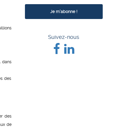
llions
Suivez-nous
A dans
ès des
er des
aux de