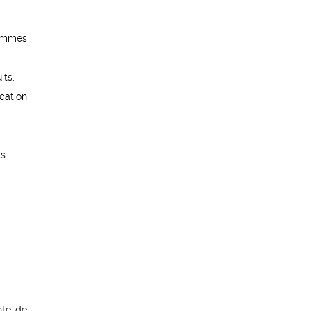
ammes
its.
cation
s.
nte de