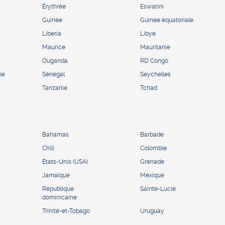
Érythrée
Eswatini
Guinée
Guinée équatoriale
Liberia
Libye
Maurice
Mauritanie
Ouganda
RD Congo
pe
Sénégal
Seychelles
Tanzanie
Tchad
Bahamas
Barbade
Chili
Colombie
États-Unis (USA)
Grenade
Jamaïque
Mexique
République
Sainte-Lucie
dominicaine
Trinité-et-Tobago
Uruguay