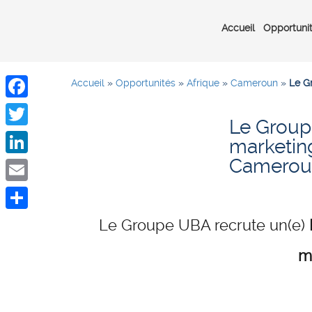
Accueil
Opportuni
Accueil
»
Opportunités
»
Afrique
»
Cameroun
»
Le G
Facebook
Le Group
Twitter
marketin
Camerou
LinkedIn
Email
Share
Le Groupe UBA recrute un(e)
m