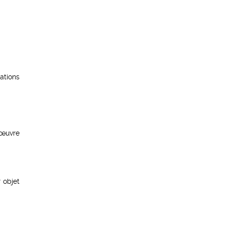
ations
 œuvre
 objet