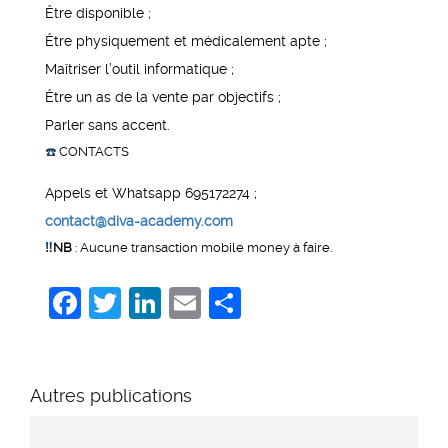
Être disponible ;
Être physiquement et médicalement apte ;
Maîtriser l’outil informatique ;
Être un as de la vente par objectifs ;
Parler sans accent.
☎️
CONTACTS
Appels et Whatsapp 695172274 ;
contact@diva-academy.com
‼️
NB
: Aucune transaction mobile money à faire.
Facebook
Twitter
LinkedIn
Email
Share
Autres publications