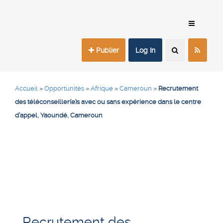
Publier
Log In
Accueil
»
Opportunités
»
Afrique
»
Cameroun
»
Recrutement
des téléconseiller(e)s avec ou sans expérience dans le centre
d’appel, Yaoundé, Cameroun
Recrutement des