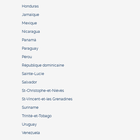
Honduras
Jamaïque
Mexique
Nicaragua
Panamá
Paraguay
Pérou
République dominicaine
Sainte-Lucie
Salvador
St-Christophe-et-Niévès
St-Vincent-et-les Grenadines
Suriname
Trinité-et-Tobago
Uruguay
Venezuela