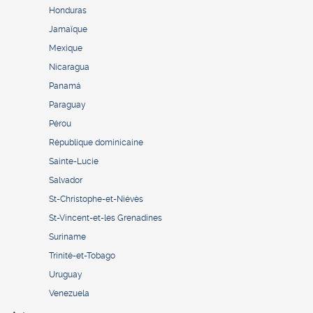
Honduras
Jamaïque
Mexique
Nicaragua
Panamá
Paraguay
Pérou
République dominicaine
Sainte-Lucie
Salvador
St-Christophe-et-Niévès
St-Vincent-et-les Grenadines
Suriname
Trinité-et-Tobago
Uruguay
Venezuela