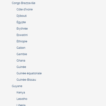
Congo Brazzaville
Côte d’Ivoire
Djibouti
Égypte
Érythrée
Eswatini
Éthiopie
Gabon
Gambie
Ghana
Guinée
Guinée équatoriale
Guinée-Bissau
Guyane
Kenya
Lesotho
Liberia