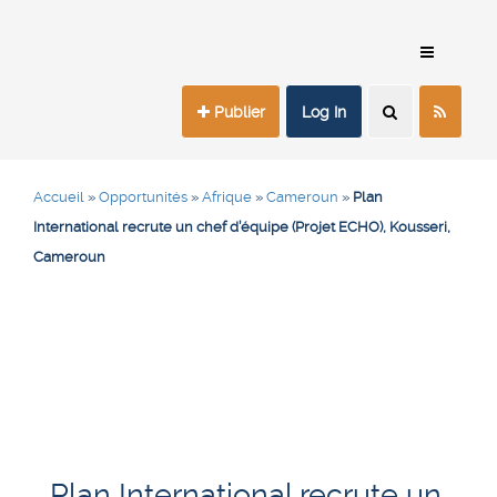
Publier
Log In
Accueil
»
Opportunités
»
Afrique
»
Cameroun
»
Plan
International recrute un chef d’équipe (Projet ECHO), Kousseri,
Cameroun
Plan International recrute un