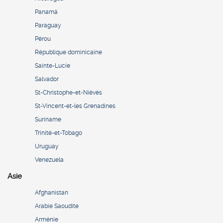
Panamá
Paraguay
Pérou
République dominicaine
Sainte-Lucie
Salvador
St-Christophe-et-Niévès
St-Vincent-et-les Grenadines
Suriname
Trinité-et-Tobago
Uruguay
Venezuela
Asie
Afghanistan
Arabie Saoudite
Arménie