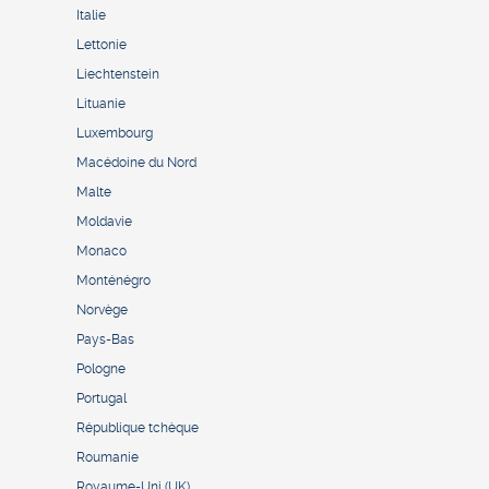
Italie
Lettonie
Liechtenstein
Lituanie
Luxembourg
Macédoine du Nord
Malte
Moldavie
Monaco
Monténégro
Norvège
Pays-Bas
Pologne
Portugal
République tchèque
Roumanie
Royaume-Uni (UK)