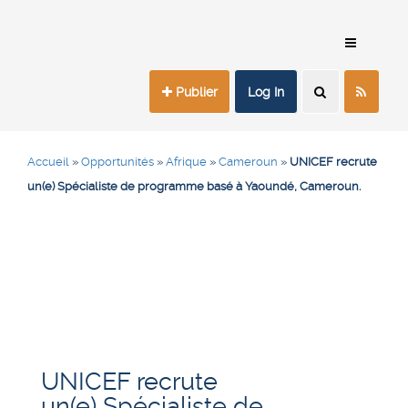
Publier
Log In
Accueil
»
Opportunités
»
Afrique
»
Cameroun
»
UNICEF recrute
un(e) Spécialiste de programme basé à Yaoundé, Cameroun.
UNICEF recrute
un(e) Spécialiste de