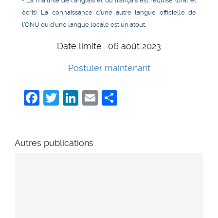
• La maîtrise de l’anglais et du français est requise (oral et
écrit). La connaissance d’une autre langue officielle de
l’ONU ou d’une langue locale est un atout.
Date limite : 06 août 2023
Postuler maintenant
Facebook
Twitter
LinkedIn
Email
Share
Autres publications