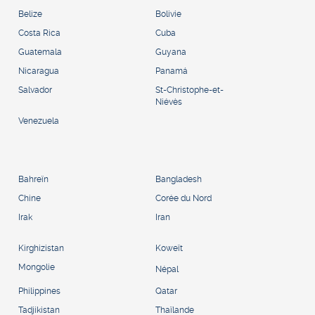
Belize
Bolivie
Costa Rica
Cuba
Guatemala
Guyana
Nicaragua
Panamá
Salvador
St-Christophe-et-
Niévès
Venezuela
Bahreïn
Bangladesh
Chine
Corée du Nord
Irak
Iran
Kirghizistan
Koweït
Mongolie
Népal
Philippines
Qatar
Tadjikistan
Thaïlande