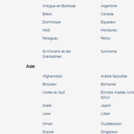
Antigua-et-Barbuda
Argentine
Brésil
Canada
Dominique
Équateur
Haïti
Honduras
Paraguay
Pérou
St-Vincent-et-les
Suriname
Grenadines
Asie
Afghanistan
Arabie Saoudite
Bhoutan
Birmanie
Corée du Sud
Émirats Arabes Uni
(EAU)
Israël
Japon
Laos
Liban
Oman
Ouzbékistan
Russie
Singapour