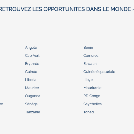
RETROUVEZ LES OPPORTUNITES DANS LE MONDE
Angola
Bénin
Cap-Vert
Comores
Érythrée
Eswatini
Guinée
Guinée équatoriale
Liberia
Libye
Maurice
Mauritanie
Ouganda
RD Congo
pe
Sénégal
Seychelles
Tanzanie
Tchad