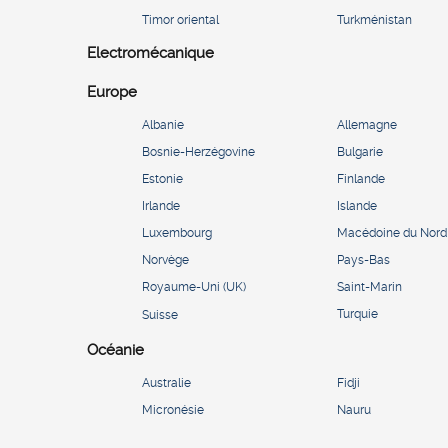
Timor oriental
Turkménistan
Electromécanique
Europe
Albanie
Allemagne
Bosnie-Herzégovine
Bulgarie
Estonie
Finlande
Irlande
Islande
Luxembourg
Macédoine du Nord
Norvège
Pays-Bas
Royaume-Uni (UK)
Saint-Marin
Turquie
Suisse
Océanie
Australie
Fidji
Micronésie
Nauru