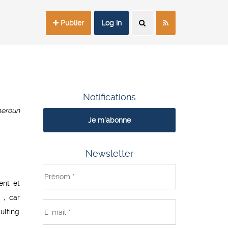
Publier
Log In
Notifications
eroun
Je m'abonne
Newsletter
ent et
 , car
ulting