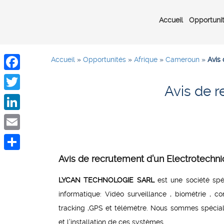
Accueil
Opportuni
Accueil
»
Opportunités
»
Afrique
»
Cameroun
»
Avis
Facebook
Avis de r
Twitter
LinkedIn
Email
Avis de recrutement d’un Electrotechni
Share
LYCAN TECHNOLOGIE SARL
est une société spéc
informatique: Vidéo surveillance , biométrie , c
tracking ,GPS et télémètre. Nous sommes spéciali
et l’installation de ces systèmes.