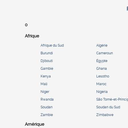
0
Afrique
Afrique du Sud
Algérie
Burundi
Cameroun
Djibouti
Égypte
Gambie
Ghana
Kenya
Lesotho
Mali
Maroc
Niger
Nigeria
Rwanda
São Tomé-et-Princi
Soudan
Soudan du Sud
Zambie
Zimbabwe
Amérique