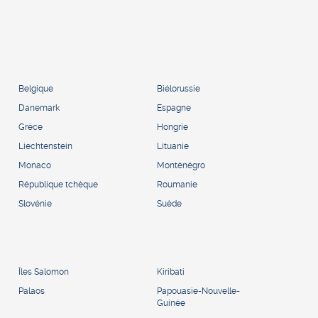
Belgique
Biélorussie
Danemark
Espagne
Grèce
Hongrie
Liechtenstein
Lituanie
Monaco
Monténégro
République tchèque
Roumanie
Slovénie
Suède
Îles Salomon
Kiribati
Palaos
Papouasie-Nouvelle-
Guinée