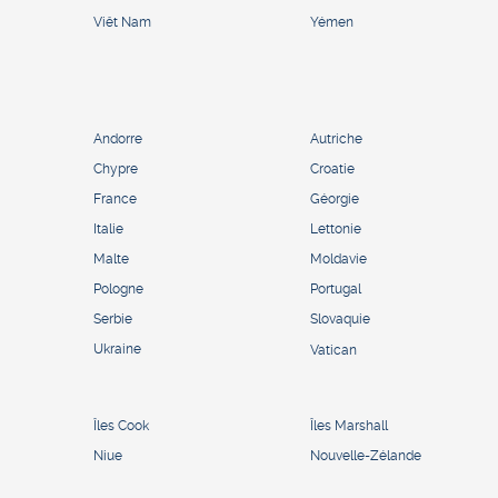
Viêt Nam
Yémen
Andorre
Autriche
Chypre
Croatie
France
Géorgie
Italie
Lettonie
Malte
Moldavie
Pologne
Portugal
Serbie
Slovaquie
Ukraine
Vatican
Îles Cook
Îles Marshall
Niue
Nouvelle-Zélande