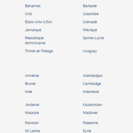
Bahamas
Barbade
Chili
Colombie
États-Unis (USA)
Grenade
Jamaïque
Mexique
République
Sainte-Lucie
dominicaine
Trinité-et-Tobago
Uruguay
Arménie
Azerbaïdjan
Brunei
Cambodge
s
Inde
Indonésie
Jordanie
Kazakhstan
Malaisie
Maldives
Pakistan
Palestine
Sri Lanka
Syrie