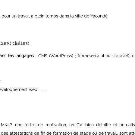
our un travail à plein temps dans la ville de Yaoundé.
candidature :
ans les langages :
CMS (WordPress) ; framework phpc (Laravel); e
;
éveloppement web…………..
P, une lettre de motivation, un CV bien détaillé et actualis
des attestations de fin de formation de stage ou de travail, sont at