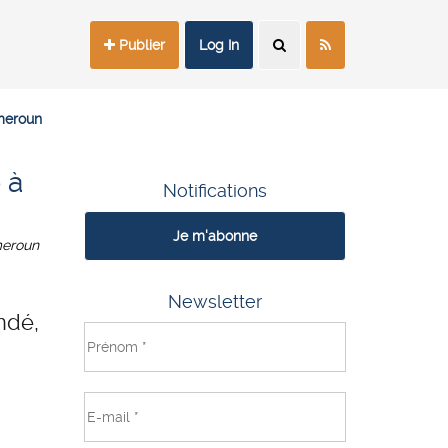
Publier
Log In
meroun
 à
Notifications
Je m'abonne
eroun
Newsletter
ndé,