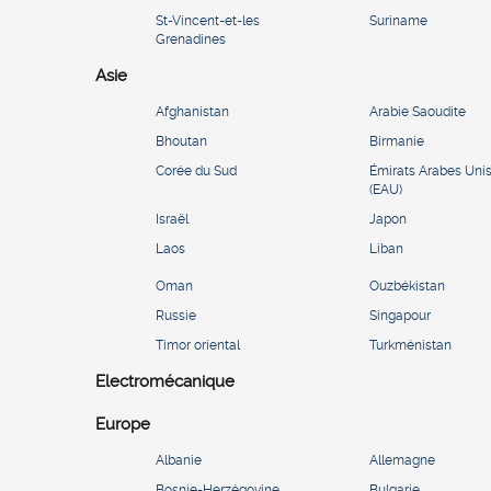
St-Vincent-et-les
Suriname
Grenadines
Asie
Afghanistan
Arabie Saoudite
Bhoutan
Birmanie
Corée du Sud
Émirats Arabes Uni
(EAU)
Israël
Japon
Laos
Liban
Oman
Ouzbékistan
Russie
Singapour
Timor oriental
Turkménistan
Electromécanique
Europe
Albanie
Allemagne
Bosnie-Herzégovine
Bulgarie