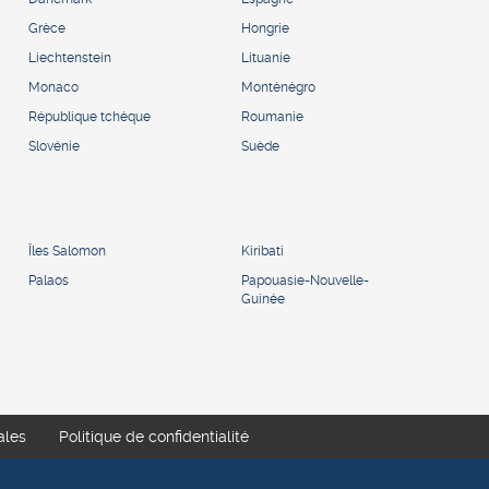
Grèce
Hongrie
Liechtenstein
Lituanie
Monaco
Monténégro
République tchèque
Roumanie
Slovénie
Suède
Îles Salomon
Kiribati
Palaos
Papouasie-Nouvelle-
Guinée
ales
Politique de confidentialité