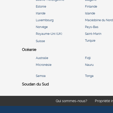
Estonie
Finlande
Irlande
Islande
Luxembourg
Macédoine du Nord
Norvège
Pays-Bas
Royaume-Uni (UK)
Saint-Marin
Turquie
Suisse
Océanie
Australie
Fidji
Micronésie
Nauru
Samoa
Tonga
Soudan du Sud
Qui sommes-nous?
Propriété i