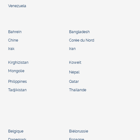
Venezuela
Bahreïn
Bangladesh
Chine
Corée du Nord
Irak
Iran
Kirghizistan
Koweït
Mongolie
Népal
Philippines
Qatar
Tadjikistan
Thaïlande
Belgique
Biélorussie
Danemark
Espagne