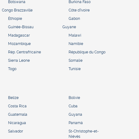
Botswana
Burkina Faso
Congo Brazzaville
Côte d’Ivoire
Éthiopie
Gabon
Guinée-Bissau
Guyane
Madagascar
Malawi
Mozambique
Namibie
Rép. Centrafricaine
République du Congo
Sierra Leone
Somalie
Togo
Tunisie
Belize
Bolivie
Costa Rica
Cuba
Guatemala
Guyana
Nicaragua
Panamá
Salvador
St-Christophe-et-
Niévès