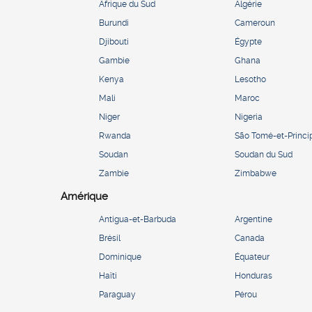
Afrique du Sud
Algérie
Burundi
Cameroun
Djibouti
Égypte
Gambie
Ghana
Kenya
Lesotho
Mali
Maroc
Niger
Nigeria
Rwanda
São Tomé-et-Princi
Soudan
Soudan du Sud
Zambie
Zimbabwe
Amérique
Antigua-et-Barbuda
Argentine
Brésil
Canada
Dominique
Équateur
Haïti
Honduras
Paraguay
Pérou