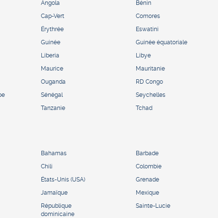
Angola
Bénin
Cap-Vert
Comores
Érythrée
Eswatini
Guinée
Guinée équatoriale
Liberia
Libye
Maurice
Mauritanie
Ouganda
RD Congo
pe
Sénégal
Seychelles
Tanzanie
Tchad
Bahamas
Barbade
Chili
Colombie
États-Unis (USA)
Grenade
Jamaïque
Mexique
République
Sainte-Lucie
dominicaine