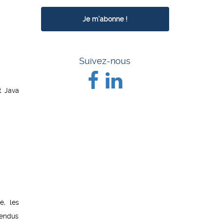
Suivez-nous
t Java
é, les
tendus