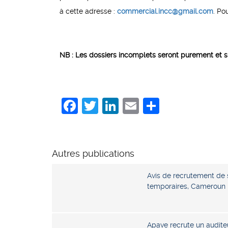
à cette adresse :
commercial.incc@gmail.com
. Po
NB : Les dossiers incomplets seront purement et s
Facebook
Twitter
LinkedIn
Email
Share
Autres publications
Avis de recrutement de 
temporaires, Cameroun
Apave recrute un auditeu