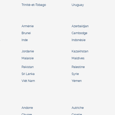
Trinité-et-Tobago
Uruguay
Arménie
Azerbaïdjan
Brunei
Cambodge
s
Inde
Indonésie
Jordanie
Kazakhstan
Malaisie
Maldives
Pakistan
Palestine
Sri Lanka
Syrie
Viêt Nam
Yémen
Andorre
Autriche
Chypre
Croatie