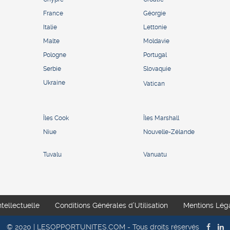
France
Géorgie
Italie
Lettonie
Malte
Moldavie
Pologne
Portugal
Serbie
Slovaquie
Ukraine
Vatican
Îles Cook
Îles Marshall
Niue
Nouvelle-Zélande
Tuvalu
Vanuatu
ntellectuelle
Conditions Générales d’Utilisation
Mentions Lég
© 2020 | LESOPPORTUNITES.COM - Tous droits réservés