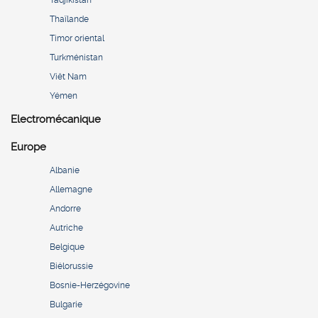
Tadjikistan
Thaïlande
Timor oriental
Turkménistan
Viêt Nam
Yémen
Electromécanique
Europe
Albanie
Allemagne
Andorre
Autriche
Belgique
Biélorussie
Bosnie-Herzégovine
Bulgarie