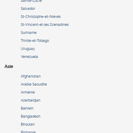
Sainte-Lucie
Salvador
St-Christophe-et-Niévès
St-Vincent-et-les Grenadines
Suriname
Trinité-et-Tobago
Uruguay
Venezuela
Asie
Afghanistan
Arabie Saoudite
Arménie
Azerbaïdjan
Bahreïn
Bangladesh
Bhoutan
Birmanie