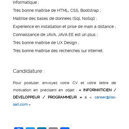
informatique ;
Très bonne maîtrise de HTML, CSS, Bootstrap ;
Maîtrise des bases de données (Sql, NoSql) ;
Expérience en installation et prise de main à distance ;
Connaissance de JAVA, JAVA EE est un plus ;
Très bonne maîtrise de UX Design ;
Très bonne maîtrise des recherches sur internet.
Candidature :
Pour postuler, envoyez votre CV et votre lettre de
motivation en précisant en objet :
« INFORMATICIEN /
DÉVELOPPEUR / PROGRAMMEUR »
à «
career@liss-
sarl.com
»
Facebook
Twitter
LinkedIn
Email
Share