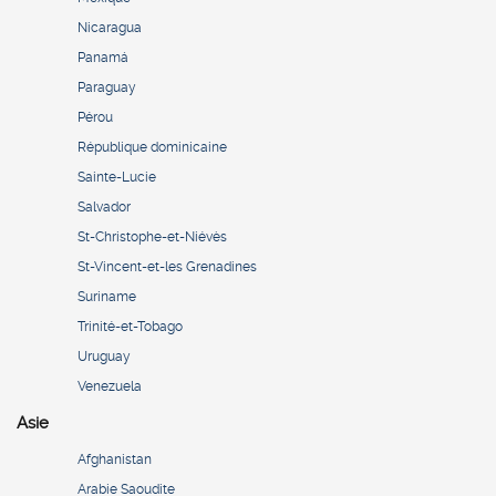
Nicaragua
Panamá
Paraguay
Pérou
République dominicaine
Sainte-Lucie
Salvador
St-Christophe-et-Niévès
St-Vincent-et-les Grenadines
Suriname
Trinité-et-Tobago
Uruguay
Venezuela
Asie
Afghanistan
Arabie Saoudite