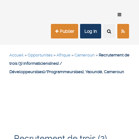
Publier
Log In
Accueil
»
Opportunités
»
Afrique
»
Cameroun
»
Recrutement de
trois (3) informaticiens(nes) /
Développeurs(ses)/Programmeurs(ses), Yaoundé, Cameroun
Recrutement de trois (3)