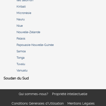
Îles Salomon
Kiribati
Micronésie
Nauru
Niue
Nouvelle-Zélande
Palaos
Papouasie-Nouvelle-Guinée
Samoa
Tonga
Tuvalu
Vanuatu
Soudan du Sud
Qui sommes-nous?
Propriété intellectuelle
Conditions Générales d’Utilisation
Mentions Légales