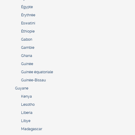
Égypte
Érythrée
Eswatini
Éthiopie
Gabon
Gambie
Ghana
Guinée
Guinée équatoriale
Guinée-Bissau
Guyane
Kenya
Lesotho
Liberia
Libye
Madagascar