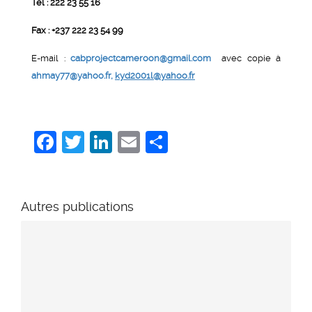
Tél : 222 23 55 16
Fax : +237 222 23 54 99
E-mail :
cabprojectcameroon@gmail.com
avec copie à
ahmay77@yahoo.fr
,
kyd2001l@yahoo.fr
Facebook
Twitter
LinkedIn
Email
Share
Autres publications