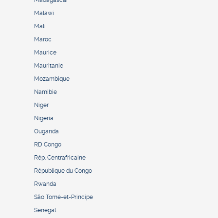
Madagascar
Malawi
Mali
Maroc
Maurice
Mauritanie
Mozambique
Namibie
Niger
Nigeria
Ouganda
RD Congo
Rép. Centrafricaine
République du Congo
Rwanda
São Tomé-et-Principe
Sénégal