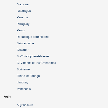
Mexique
Nicaragua
Panamá
Paraguay
Pérou
République dominicaine
Sainte-Lucie
Salvador
St-Christophe-et-Niévès
St-Vincent-et-les Grenadines
Suriname
Trinité-et-Tobago
Uruguay
Venezuela
Asie
Afghanistan