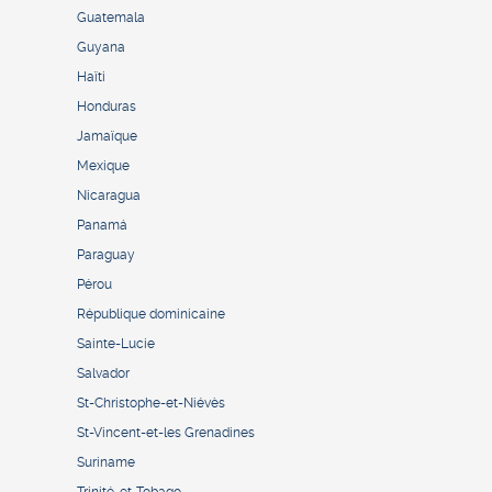
Guatemala
Guyana
Haïti
Honduras
Jamaïque
Mexique
Nicaragua
Panamá
Paraguay
Pérou
République dominicaine
Sainte-Lucie
Salvador
St-Christophe-et-Niévès
St-Vincent-et-les Grenadines
Suriname
Trinité-et-Tobago