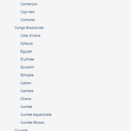
Cameroun
Cap-Vert
Comores
Congo Brazzaville
Côte d’Ivoire
Djibouti
Égypte
Érythrée
Eswatini
Éthiopie
Gabon
Gambie
Ghana
Guinée
Guinée équatoriale
Guinée-Bissau
Guyane