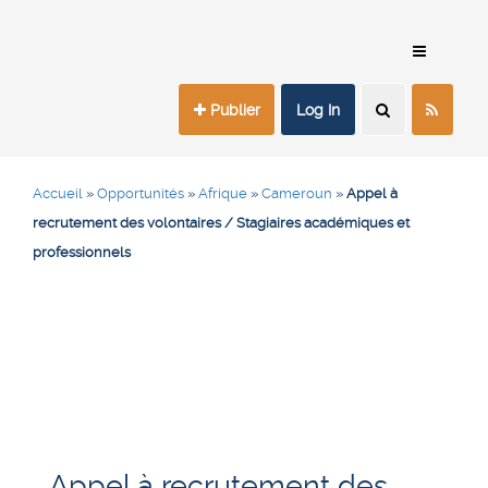
Publier
Log In
Accueil
»
Opportunités
»
Afrique
»
Cameroun
»
Appel à
recrutement des volontaires / Stagiaires académiques et
professionnels
Appel à recrutement des