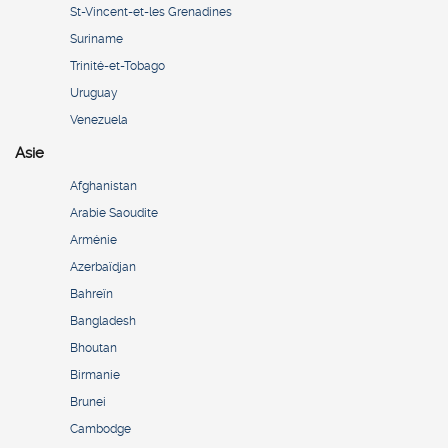
St-Vincent-et-les Grenadines
Suriname
Trinité-et-Tobago
Uruguay
Venezuela
Asie
Afghanistan
Arabie Saoudite
Arménie
Azerbaïdjan
Bahreïn
Bangladesh
Bhoutan
Birmanie
Brunei
Cambodge