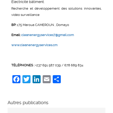
Electricité bâtiment.
Recherche et développement des solutions innovantes,
vidéo surveillance
BP:
175 Maroua CAMEROUN , Domayo
Email:
cleanenergyservices7@gmail.com
www.cleanenergyservices.cm
TÉLÉPHONES :
+237 691 587 039 / 678 689 834
Facebook
Twitter
LinkedIn
Email
Share
Autres publications