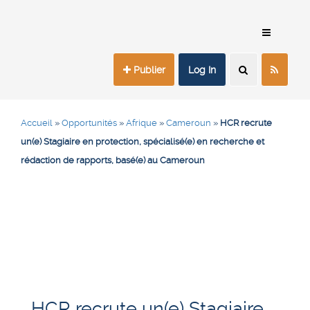
Publier
Log In
Accueil
»
Opportunités
»
Afrique
»
Cameroun
»
HCR recrute
un(e) Stagiaire en protection, spécialisé(e) en recherche et
rédaction de rapports, basé(e) au Cameroun
HCR recrute un(e) Stagiaire