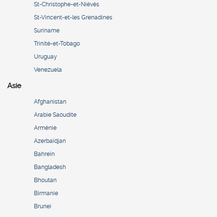
St-Christophe-et-Niévès
St-Vincent-et-les Grenadines
Suriname
Trinité-et-Tobago
Uruguay
Venezuela
Asie
Afghanistan
Arabie Saoudite
Arménie
Azerbaïdjan
Bahreïn
Bangladesh
Bhoutan
Birmanie
Brunei