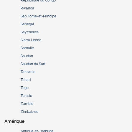
République du Congo
Rwanda
São Tomé-et-Principe
Sénégal
Seychelles
Sierra Leone
Somalie
Soudan
Soudan du Sud
Tanzanie
Tchad
Togo
Tunisie
Zambie
Zimbabwe
Amérique
Antigua-et-Barbuda