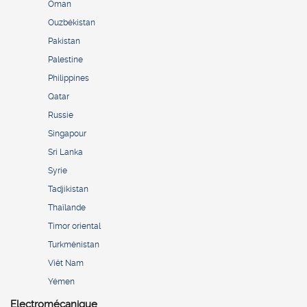
Oman
Ouzbékistan
Pakistan
Palestine
Philippines
Qatar
Russie
Singapour
Sri Lanka
Syrie
Tadjikistan
Thaïlande
Timor oriental
Turkménistan
Viêt Nam
Yémen
Electromécanique