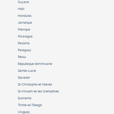
Guyana
Haïti
Honduras
Jamaïque
Mexique
Nicaragua
Panamá
Paraguay
Pérou
République dominicaine
Sainte-Lucie
Salvador
St-Christophe-et-Niévès
St-Vincent-et-les Grenadines
Suriname
Trinité-et-Tobago
Uruguay