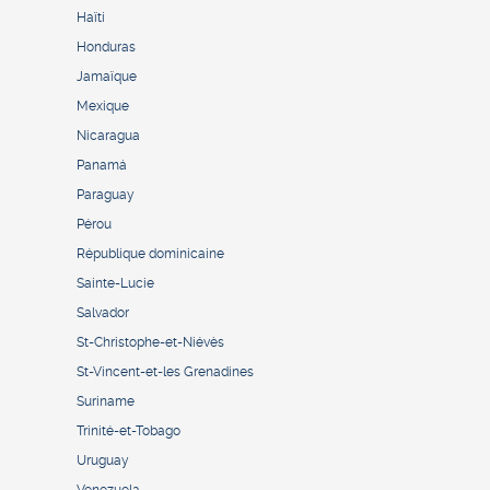
Haïti
Honduras
Jamaïque
Mexique
Nicaragua
Panamá
Paraguay
Pérou
République dominicaine
Sainte-Lucie
Salvador
St-Christophe-et-Niévès
St-Vincent-et-les Grenadines
Suriname
Trinité-et-Tobago
Uruguay