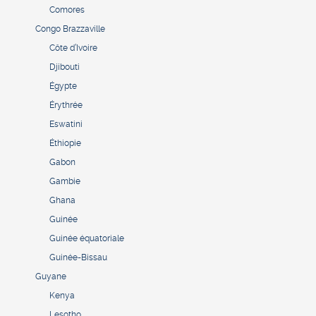
Comores
Congo Brazzaville
Côte d’Ivoire
Djibouti
Égypte
Érythrée
Eswatini
Éthiopie
Gabon
Gambie
Ghana
Guinée
Guinée équatoriale
Guinée-Bissau
Guyane
Kenya
Lesotho