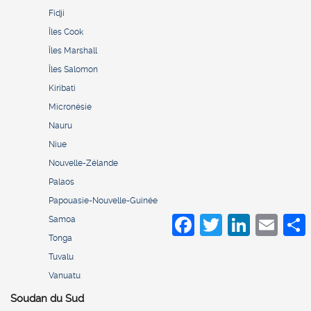
Fidji
Îles Cook
Îles Marshall
Îles Salomon
Kiribati
Micronésie
Nauru
Niue
Nouvelle-Zélande
Palaos
Papouasie-Nouvelle-Guinée
Facebook
Twitter
LinkedIn
Email
S
Samoa
Tonga
Tuvalu
Vanuatu
Soudan du Sud