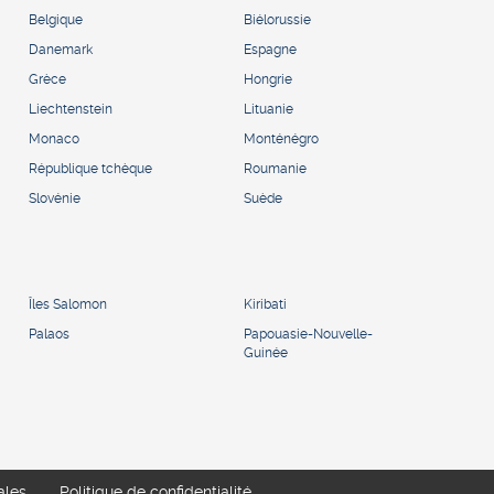
Belgique
Biélorussie
Danemark
Espagne
Grèce
Hongrie
Liechtenstein
Lituanie
Monaco
Monténégro
République tchèque
Roumanie
Slovénie
Suède
Îles Salomon
Kiribati
Palaos
Papouasie-Nouvelle-
Guinée
ales
Politique de confidentialité