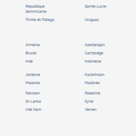
République
Sainte-Lucie
dominicaine
Trinité-et-Tobago
Uruguay
Arménie
Azerbaïdjan
Brunei
Cambodge
s
Inde
Indonésie
Jordanie
Kazakhstan
Malaisie
Maldives
Pakistan
Palestine
Sri Lanka
Syrie
Viêt Nam
Yémen