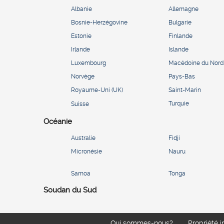
Albanie
Allemagne
Bosnie-Herzégovine
Bulgarie
Estonie
Finlande
Irlande
Islande
Luxembourg
Macédoine du Nord
Norvège
Pays-Bas
Royaume-Uni (UK)
Saint-Marin
Turquie
Suisse
Océanie
Australie
Fidji
Micronésie
Nauru
Samoa
Tonga
Soudan du Sud
Qui sommes-nous?
Propriété i