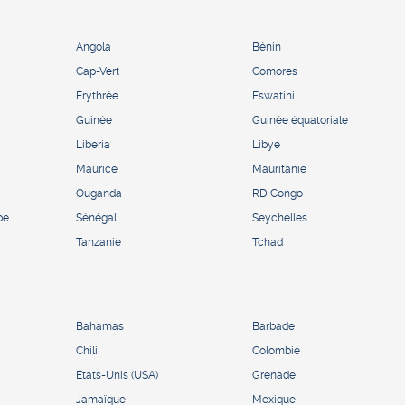
Angola
Bénin
Cap-Vert
Comores
Érythrée
Eswatini
Guinée
Guinée équatoriale
Liberia
Libye
Maurice
Mauritanie
Ouganda
RD Congo
pe
Sénégal
Seychelles
Tanzanie
Tchad
Bahamas
Barbade
Chili
Colombie
États-Unis (USA)
Grenade
Jamaïque
Mexique