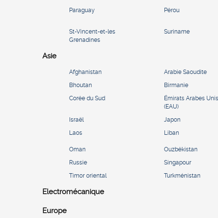
Paraguay
Pérou
St-Vincent-et-les
Suriname
Grenadines
Asie
Afghanistan
Arabie Saoudite
Bhoutan
Birmanie
Corée du Sud
Émirats Arabes Uni
(EAU)
Israël
Japon
Laos
Liban
Oman
Ouzbékistan
Russie
Singapour
Timor oriental
Turkménistan
Electromécanique
Europe