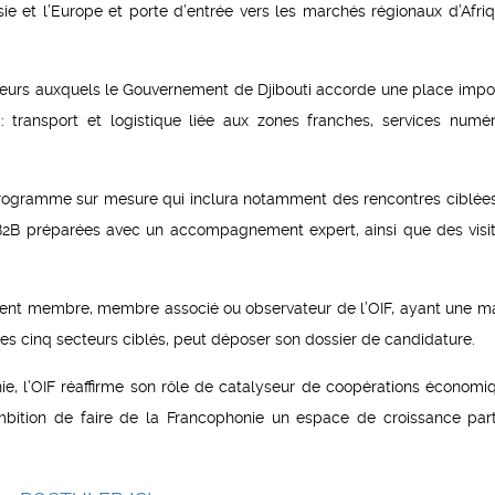
’Asie et l’Europe et porte d’entrée vers les marchés régionaux d’Afri
teurs auxquels le Gouvernement de Djibouti accorde une place impo
 transport et logistique liée aux zones franches, services numér
 programme sur mesure qui inclura notamment des rencontres ciblée
 B2B préparées avec un accompagnement expert, ainsi que des visi
ement membre, membre associé ou observateur de l’OIF, ayant une ma
 des cinq secteurs ciblés, peut déposer son dossier de candidature.
e, l’OIF réaffirme son rôle de catalyseur de coopérations économi
ambition de faire de la Francophonie un espace de croissance par