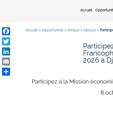
Accueil
Opportuni
Accueil
»
Opportunités
»
Afrique
»
Djibouti
»
Partici
Facebook
Participe
Twitter
Francopho
2026 à Dj
LinkedIn
Email
Share
Participez à la Mission économi
8 oc