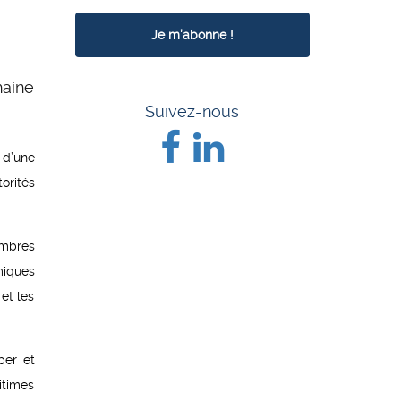
haine
Suivez-nous
 d’une
rités
embres
miques
et les
per et
itimes