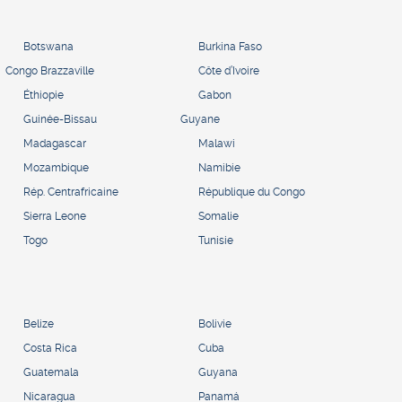
Botswana
Burkina Faso
Congo Brazzaville
Côte d’Ivoire
Éthiopie
Gabon
Guinée-Bissau
Guyane
Madagascar
Malawi
Mozambique
Namibie
Rép. Centrafricaine
République du Congo
Sierra Leone
Somalie
Togo
Tunisie
Belize
Bolivie
Costa Rica
Cuba
Guatemala
Guyana
Nicaragua
Panamá