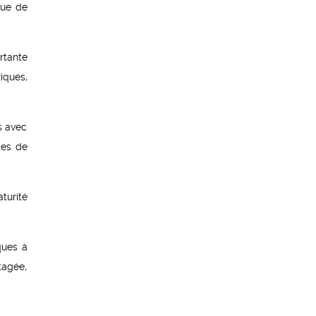
que de
rtante
iques,
s avec
tes de
turité
ques à
tagée,