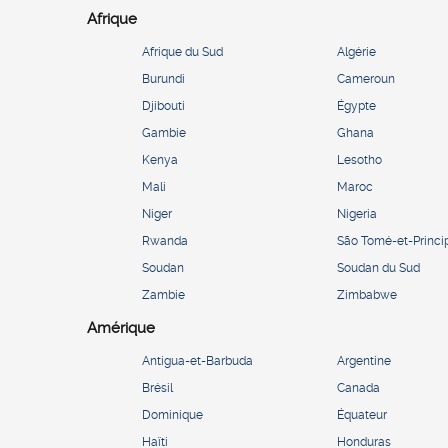
Afrique
Afrique du Sud
Algérie
Burundi
Cameroun
Djibouti
Égypte
Gambie
Ghana
Kenya
Lesotho
Mali
Maroc
Niger
Nigeria
Rwanda
São Tomé-et-Princi
Soudan
Soudan du Sud
Zambie
Zimbabwe
Amérique
Antigua-et-Barbuda
Argentine
Brésil
Canada
Dominique
Équateur
Haïti
Honduras