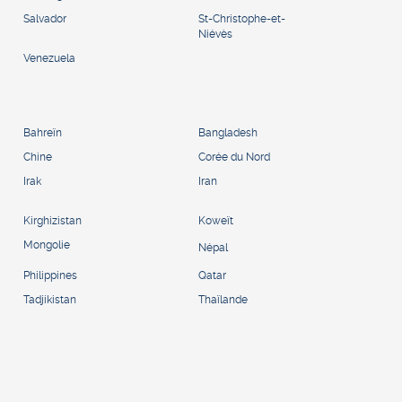
Salvador
St-Christophe-et-
Niévès
Venezuela
Bahreïn
Bangladesh
Chine
Corée du Nord
Irak
Iran
Kirghizistan
Koweït
Mongolie
Népal
Philippines
Qatar
Tadjikistan
Thaïlande