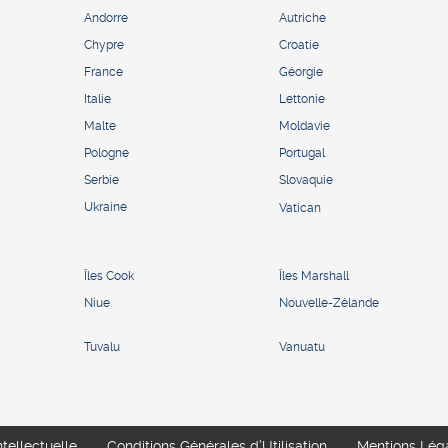
Andorre
Autriche
Chypre
Croatie
France
Géorgie
Italie
Lettonie
Malte
Moldavie
Pologne
Portugal
Serbie
Slovaquie
Ukraine
Vatican
Îles Cook
Îles Marshall
Niue
Nouvelle-Zélande
Tuvalu
Vanuatu
ntellectuelle
Conditions Générales d’Utilisation
Mentions Lég