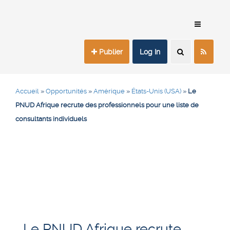
Publier
Log In
Accueil
»
Opportunités
»
Amérique
»
États-Unis (USA)
»
Le
PNUD Afrique recrute des professionnels pour une liste de
consultants individuels
Le PNUD Afrique recrute