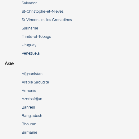
Salvador
St-Christophe-et-Niévès
St-Vincent-et-les Grenadines
Suriname
Trinité-et-Tobago
Uruguay
Venezuela
Asie
Afghanistan
Arabie Saoudite
Arménie
Azerbaïdjan
Bahreïn
Bangladesh
Bhoutan
Birmanie