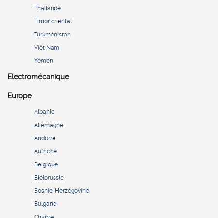
Thaïlande
Timor oriental
Turkménistan
Viêt Nam
Yémen
Electromécanique
Europe
Albanie
Allemagne
Andorre
Autriche
Belgique
Biélorussie
Bosnie-Herzégovine
Bulgarie
Chypre