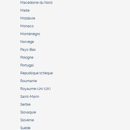
Macédoine du Nord
Malte
Moldavie
Monaco
Monténégro
Norvège
Pays-Bas
Pologne
Portugal
République tchèque
Roumanie
Royaume-Uni (UK)
Saint-Marin
Serbie
Slovaquie
Slovénie
Suède