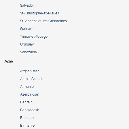
Salvador
St-Christophe-et-Niévès
St-Vincent-et-les Grenadines
Suriname
Trinité-et-Tobago
Uruguay
Venezuela
Asie
Afghanistan
Arabie Saoudite
Arménie
Azerbaïdjan
Bahreïn
Bangladesh
Bhoutan
Birmanie