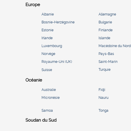
Europe
Albanie
Allemagne
Bosnie-Herzégovine
Bulgarie
Estonie
Finlande
Irlande
Islande
Luxembourg
Macédoine du Nord
Norvège
Pays-Bas
Royaume-Uni (UK)
Saint-Marin
Turquie
Suisse
Océanie
Australie
Fidji
Micronésie
Nauru
Samoa
Tonga
Soudan du Sud