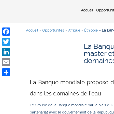
Accueil
Opportuni
Accueil
»
Opportunités
»
Afrique
»
Éthiopie
»
La Ban
Facebook
La Banqu
Twitter
master et
domaines
LinkedIn
Email
Share
La Banque mondiale propose de
dans les domaines de l’eau
Le Groupe de la Banque mondiale par le biais du C
partenariat avec le gouvernement de la République d