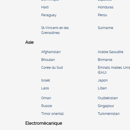
Haïti
Honduras
Paraguay
Pérou
St-Vincent-et-les
Suriname
Grenadines
Asie
Afghanistan
Arabie Saoudite
Bhoutan
Birmanie
Corée du Sud
Émirats Arabes Uni
(EAU)
Israël
Japon
Laos
Liban
Oman
Ouzbékistan
Russie
Singapour
Timor oriental
Turkménistan
Electromécanique