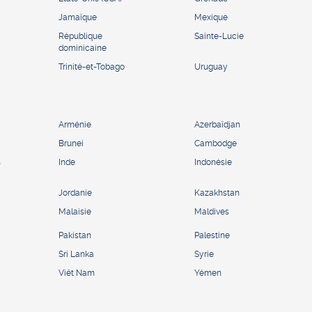
Jamaïque
Mexique
République
Sainte-Lucie
dominicaine
Trinité-et-Tobago
Uruguay
Arménie
Azerbaïdjan
Brunei
Cambodge
s
Inde
Indonésie
Jordanie
Kazakhstan
Malaisie
Maldives
Pakistan
Palestine
Sri Lanka
Syrie
Viêt Nam
Yémen