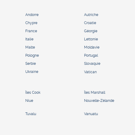
Andorre
Autriche
Chypre
Croatie
France
Géorgie
Italie
Lettonie
Malte
Moldavie
Pologne
Portugal
Serbie
Slovaquie
Ukraine
Vatican
Îles Cook
Îles Marshall
Niue
Nouvelle-Zélande
Tuvalu
Vanuatu