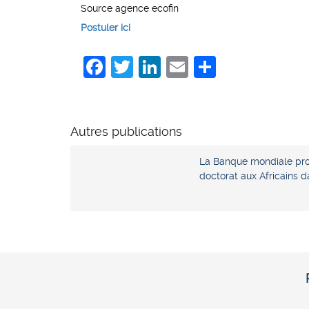
Source agence ecofin
Postuler ici
Facebook
Twitter
LinkedIn
Email
Share
Autres publications
La Banque mondiale pro
doctorat aux Africains 