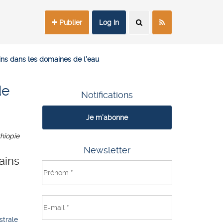
Publier
Log In
ns dans les domaines de l’eau
de
Notifications
Je m'abonne
hiopie
Newsletter
ains
strale