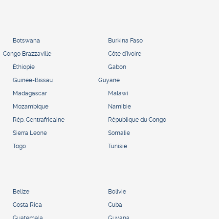
Botswana
Burkina Faso
Congo Brazzaville
Côte d’Ivoire
Éthiopie
Gabon
Guinée-Bissau
Guyane
Madagascar
Malawi
Mozambique
Namibie
Rép. Centrafricaine
République du Congo
Sierra Leone
Somalie
Togo
Tunisie
Belize
Bolivie
Costa Rica
Cuba
Guatemala
Guyana