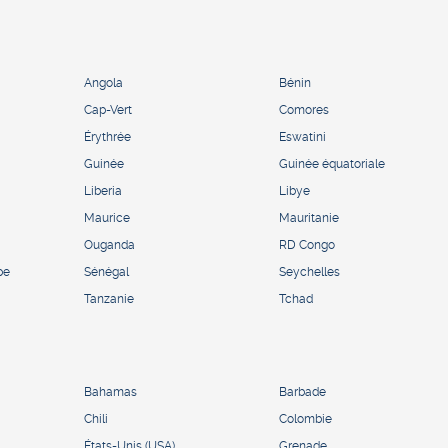
Angola
Bénin
Cap-Vert
Comores
Érythrée
Eswatini
Guinée
Guinée équatoriale
Liberia
Libye
Maurice
Mauritanie
Ouganda
RD Congo
pe
Sénégal
Seychelles
Tanzanie
Tchad
Bahamas
Barbade
Chili
Colombie
États-Unis (USA)
Grenade