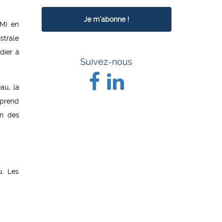
WM) en
strale
dier à
Suivez-nous
au, la
mprend
on des
u. Les