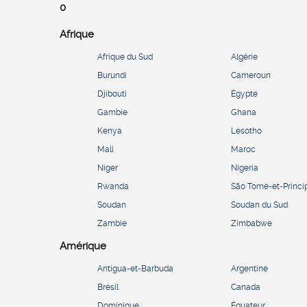
0
Afrique
Afrique du Sud
Algérie
Burundi
Cameroun
Djibouti
Égypte
Gambie
Ghana
Kenya
Lesotho
Mali
Maroc
Niger
Nigeria
Rwanda
São Tomé-et-Princi
Soudan
Soudan du Sud
Zambie
Zimbabwe
Amérique
Antigua-et-Barbuda
Argentine
Brésil
Canada
Dominique
Équateur