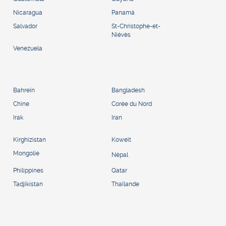
Nicaragua
Panamá
Salvador
St-Christophe-et-
Niévès
Venezuela
Bahreïn
Bangladesh
Chine
Corée du Nord
Irak
Iran
Kirghizistan
Koweït
Mongolie
Népal
Philippines
Qatar
Tadjikistan
Thaïlande