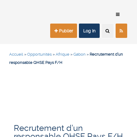
Publier
Log In
Accueil
»
Opportunités
»
Afrique
»
Gabon
»
Recrutement d’un
responsable QHSE Pays F/H
Recrutement d’un
responsable QHSE Pays F/H