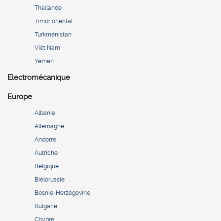
Thaïlande
Timor oriental
Turkménistan
Viêt Nam
Yémen
Electromécanique
Europe
Albanie
Allemagne
Andorre
Autriche
Belgique
Biélorussie
Bosnie-Herzégovine
Bulgarie
Chypre