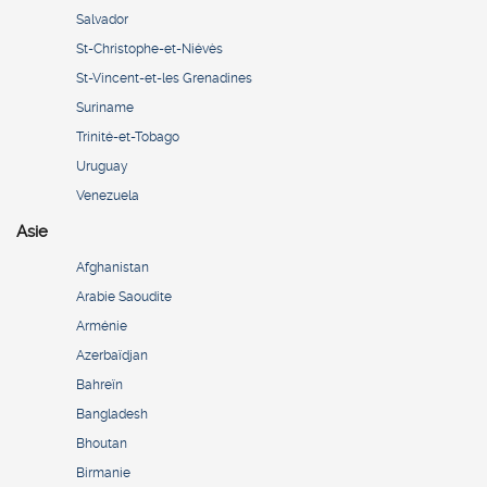
Salvador
St-Christophe-et-Niévès
St-Vincent-et-les Grenadines
Suriname
Trinité-et-Tobago
Uruguay
Venezuela
Asie
Afghanistan
Arabie Saoudite
Arménie
Azerbaïdjan
Bahreïn
Bangladesh
Bhoutan
Birmanie