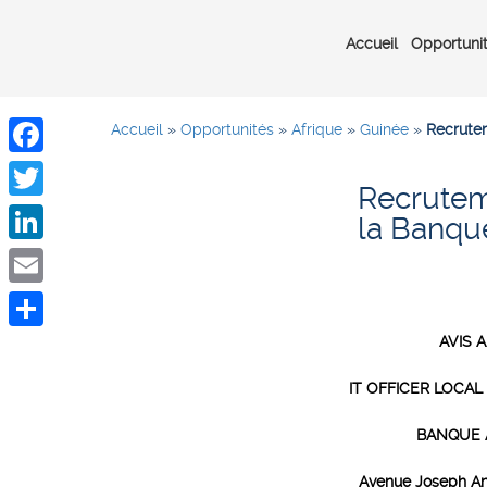
Accueil
Opportuni
Accueil
»
Opportunités
»
Afrique
»
Guinée
»
Recrutem
Facebook
Recruteme
Twitter
la Banqu
LinkedIn
Email
AVIS 
Share
IT OFFICER LOCA
BANQUE 
Avenue Joseph Ano