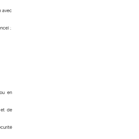
n avec
nce) ;
 ou en
 et de
curité