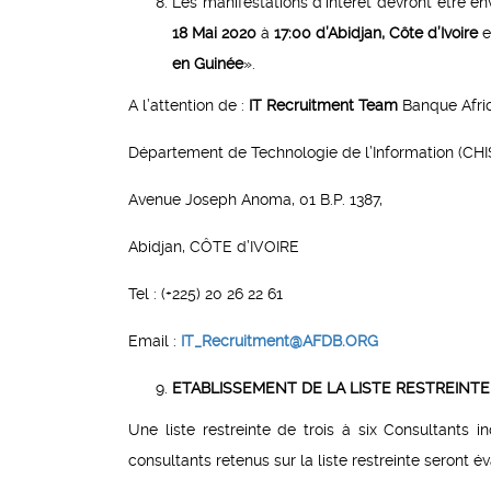
Les manifestations d’intérêt devront être 
18 Mai 2020
à
17:00
d’Abidjan,
Côte d’Ivoire
e
en Guinée
».
A l’attention de :
IT Recruitment Team
Banque Afri
Département de Technologie de l’Information (CHI
Avenue Joseph Anoma, 01 B.P. 1387,
Abidjan, CÔTE d’IVOIRE
Tel : (+225) 20 26 22 61
Email :
IT_Recruitment@AFDB.ORG
ETABLISSEMENT DE LA LISTE RESTREINTE 
Une liste restreinte de trois à six Consultants in
consultants retenus sur la liste restreinte seront é