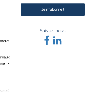
Suivez-nous
ntérêt
bureaux
out le
s etc.)