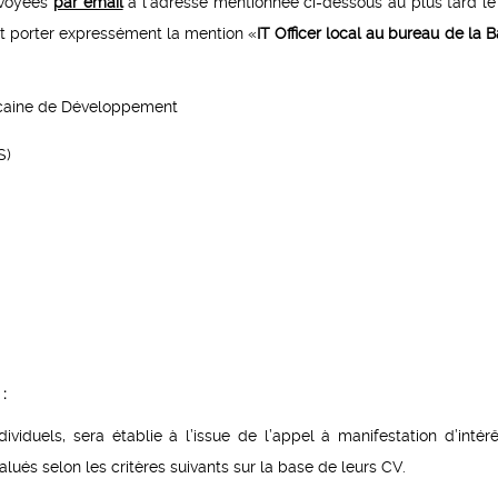
envoyées
par email
à l’adresse mentionnée ci-dessous au plus tard l
t porter expressément la mention «
IT Officer local au bureau de la 
caine de Développement
S)
:
dividuels, sera établie à l’issue de l’appel à manifestation d’intérê
valués selon les critères suivants sur la base de leurs CV.