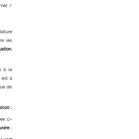
rnet /
dature
re les
vation
,
s à la
 est à
que de
 2020 ;
ée ci-
oire ;