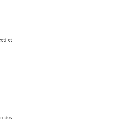
ct) et
on des