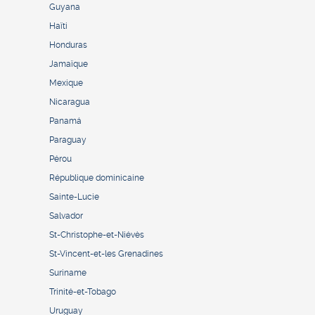
Guyana
Haïti
Honduras
Jamaïque
Mexique
Nicaragua
Panamá
Paraguay
Pérou
République dominicaine
Sainte-Lucie
Salvador
St-Christophe-et-Niévès
St-Vincent-et-les Grenadines
Suriname
Trinité-et-Tobago
Uruguay