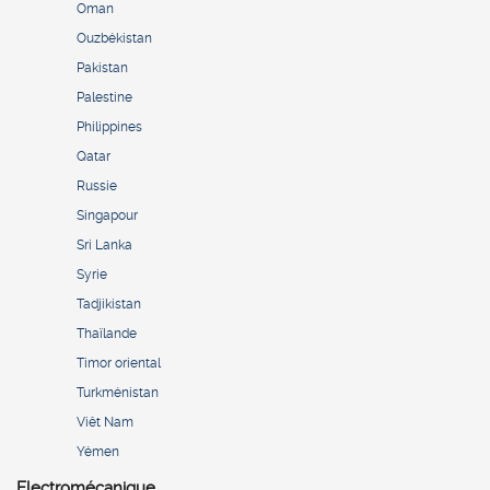
Oman
Ouzbékistan
Pakistan
Palestine
Philippines
Qatar
Russie
Singapour
Sri Lanka
Syrie
Tadjikistan
Thaïlande
Timor oriental
Turkménistan
Viêt Nam
Yémen
Electromécanique