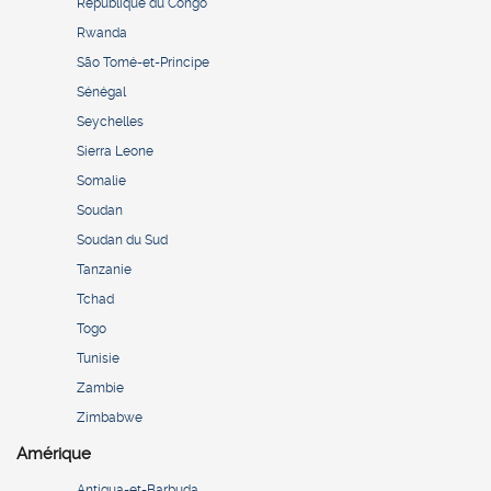
République du Congo
Rwanda
São Tomé-et-Principe
Sénégal
Seychelles
Sierra Leone
Somalie
Soudan
Soudan du Sud
Tanzanie
Tchad
Togo
Tunisie
Zambie
Zimbabwe
Amérique
Antigua-et-Barbuda