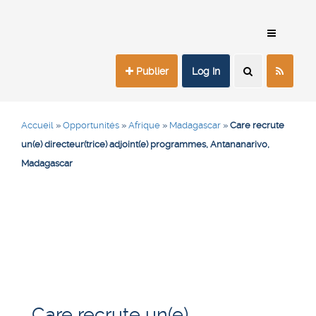
Publier
Log In
Accueil
»
Opportunités
»
Afrique
»
Madagascar
»
Care recrute
un(e) directeur(trice) adjoint(e) programmes, Antananarivo,
Madagascar
Care recrute un(e)