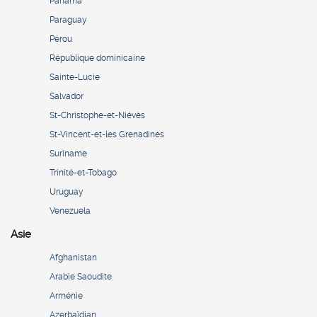
Panamá
Paraguay
Pérou
République dominicaine
Sainte-Lucie
Salvador
St-Christophe-et-Niévès
St-Vincent-et-les Grenadines
Suriname
Trinité-et-Tobago
Uruguay
Venezuela
Asie
Afghanistan
Arabie Saoudite
Arménie
Azerbaïdjan