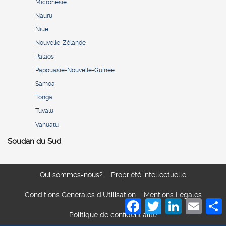
Micronésie
Nauru
Niue
Nouvelle-Zélande
Palaos
Papouasie-Nouvelle-Guinée
Samoa
Tonga
Tuvalu
Vanuatu
Soudan du Sud
Qui sommes-nous?
Propriété intellectuelle
Conditions Générales d’Utilisation
Mentions Légales
Facebook
Twitter
LinkedIn
Email
S
Politique de confidentialité