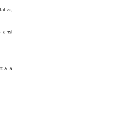
ative,
 ainsi
t à la