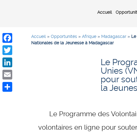
Accueil
Opportuni
Accueil
»
Opportunités
»
Afrique
»
Madagascar
»
Le
Nationales de la Jeunesse à Madagascar
Facebook
Le Progr
Twitter
Unies (VN
LinkedIn
pour sout
Email
la Jeune
Share
Le Programme des Volontai
volontaires en ligne pour soute