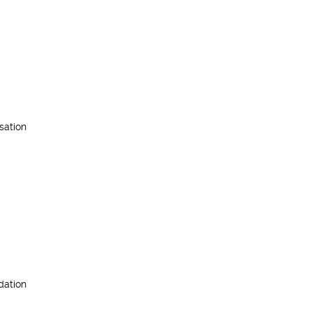
sation
dation