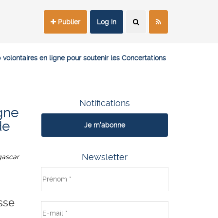
Publier
Log In
olontaires en ligne pour soutenir les Concertations
Notifications
gne
de
Je m'abonne
Newsletter
ascar
sse