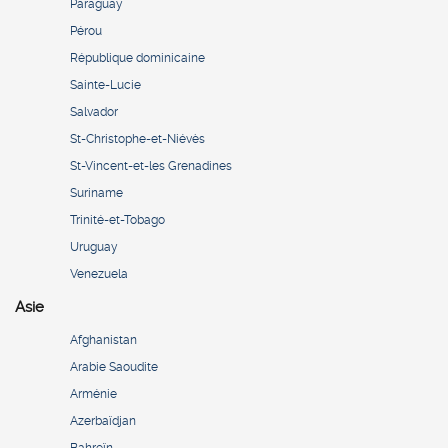
Paraguay
Pérou
République dominicaine
Sainte-Lucie
Salvador
St-Christophe-et-Niévès
St-Vincent-et-les Grenadines
Suriname
Trinité-et-Tobago
Uruguay
Venezuela
Asie
Afghanistan
Arabie Saoudite
Arménie
Azerbaïdjan
Bahreïn