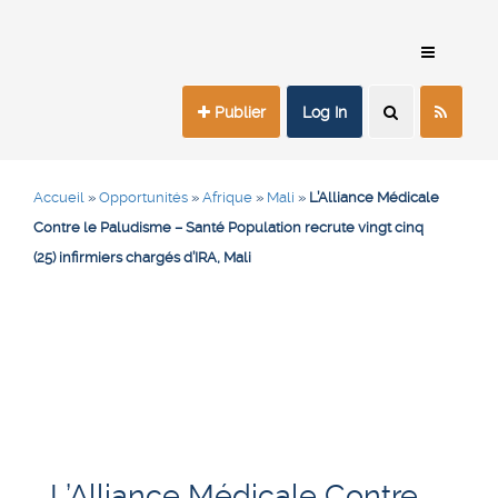
Publier
Log In
Accueil
»
Opportunités
»
Afrique
»
Mali
»
L’Alliance Médicale
Contre le Paludisme – Santé Population recrute vingt cinq
(25) infirmiers chargés d’IRA, Mali
L’Alliance Médicale Contre