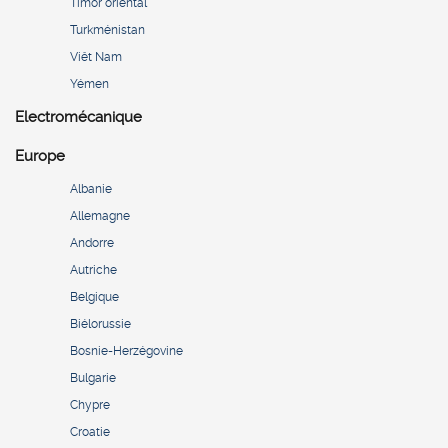
Timor oriental
Turkménistan
Viêt Nam
Yémen
Electromécanique
Europe
Albanie
Allemagne
Andorre
Autriche
Belgique
Biélorussie
Bosnie-Herzégovine
Bulgarie
Chypre
Croatie