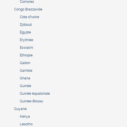
Comores
Congo Brazzaville
Côte d’Ivoire
Djibouti
Égypte
Érythrée
Eswatini
Éthiopie
Gabon
Gambie
Ghana
Guinée
Guinée équatoriale
Guinée-Bissau
Guyane
Kenya
Lesotho