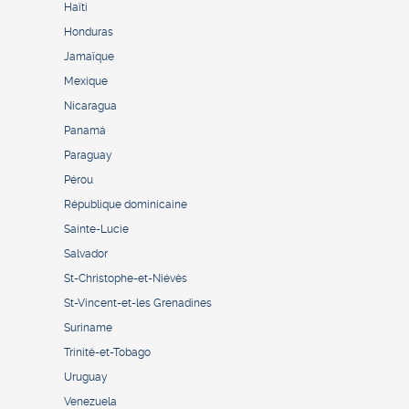
Haïti
Honduras
Jamaïque
Mexique
Nicaragua
Panamá
Paraguay
Pérou
République dominicaine
Sainte-Lucie
Salvador
St-Christophe-et-Niévès
St-Vincent-et-les Grenadines
Suriname
Trinité-et-Tobago
Uruguay
Venezuela