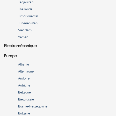
Tadjikistan
Thaïlande
Timor oriental
Turkménistan
Viêt Nam
Yémen
Electromécanique
Europe
Albanie
Allemagne
Andorre
Autriche
Belgique
Biélorussie
Bosnie-Herzégovine
Bulgarie