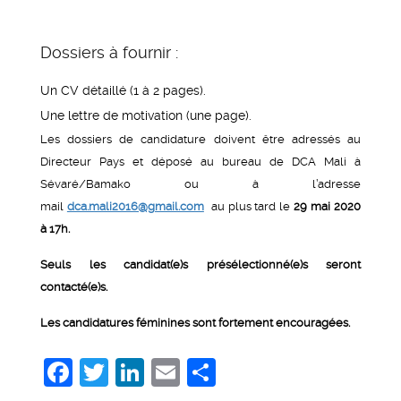
Dossiers à fournir :
Un CV détaillé (1 à 2 pages).
Une lettre de motivation (une page).
Les dossiers de candidature doivent être adressés au
Directeur Pays et déposé au bureau de DCA Mali à
Sévaré/Bamako ou à l’adresse
mail
dca.mali2016@gmail.com
au plus tard le
29 mai 2020
à 17h.
Seuls les candidat(e)s présélectionné(e)s seront
contacté(e)s.
Les candidatures féminines sont fortement encouragées.
Facebook
Twitter
LinkedIn
Email
Share