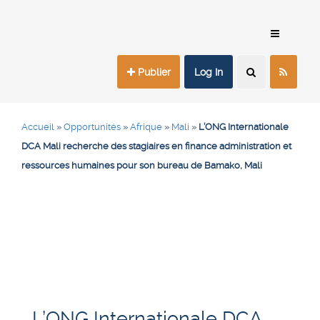
Publier
Log In
Accueil
»
Opportunités
»
Afrique
»
Mali
»
L’ONG Internationale
DCA Mali recherche des stagiaires en finance administration et
ressources humaines pour son bureau de Bamako, Mali
L’ONG Internationale DCA