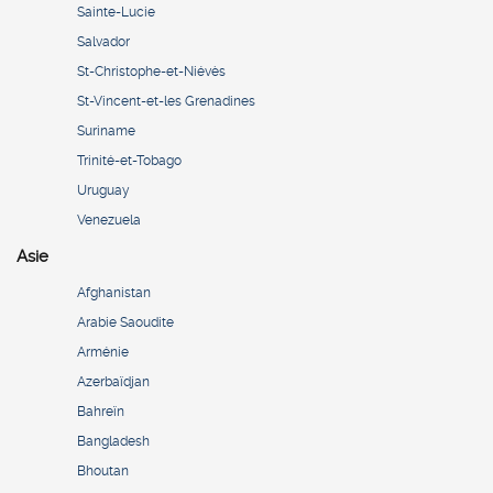
Sainte-Lucie
Salvador
St-Christophe-et-Niévès
St-Vincent-et-les Grenadines
Suriname
Trinité-et-Tobago
Uruguay
Venezuela
Asie
Afghanistan
Arabie Saoudite
Arménie
Azerbaïdjan
Bahreïn
Bangladesh
Bhoutan