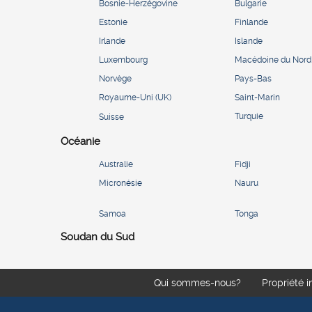
Bosnie-Herzégovine
Bulgarie
Estonie
Finlande
Irlande
Islande
Luxembourg
Macédoine du Nord
Norvège
Pays-Bas
Royaume-Uni (UK)
Saint-Marin
Turquie
Suisse
Océanie
Australie
Fidji
Micronésie
Nauru
Samoa
Tonga
Soudan du Sud
Qui sommes-nous?
Propriété i