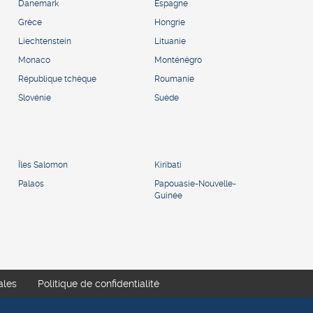
Danemark
Espagne
Grèce
Hongrie
Liechtenstein
Lituanie
Monaco
Monténégro
République tchèque
Roumanie
Slovénie
Suède
Îles Salomon
Kiribati
Palaos
Papouasie-Nouvelle-
Guinée
ales
Politique de confidentialité