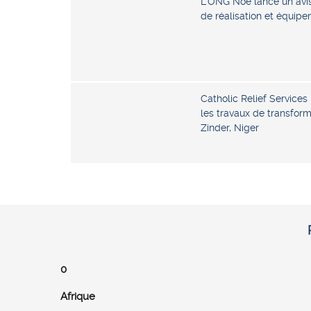
L’ONG Noé lance un avis
de réalisation et équip
Catholic Relief Services
les travaux de transform
Zinder, Niger
0
Afrique