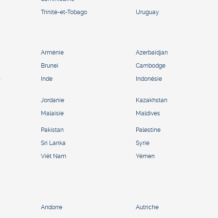
Trinité-et-Tobago
Uruguay
Arménie
Azerbaïdjan
Brunei
Cambodge
s
Inde
Indonésie
Jordanie
Kazakhstan
Malaisie
Maldives
Pakistan
Palestine
Sri Lanka
Syrie
Viêt Nam
Yémen
Andorre
Autriche