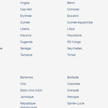
Angola
Bénin
Cap-Vert
Comores
Érythrée
Eswatini
Guinée
Guinée équatoriale
Liberia
Libye
Maurice
Mauritanie
Ouganda
RD Congo
pe
Sénégal
Seychelles
Tanzanie
Tchad
Bahamas
Barbade
Chili
Colombie
États-Unis (USA)
Grenade
Jamaïque
Mexique
République
Sainte-Lucie
dominicaine