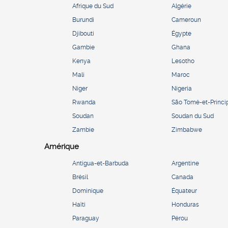
Afrique du Sud
Algérie
Burundi
Cameroun
Djibouti
Égypte
Gambie
Ghana
Kenya
Lesotho
Mali
Maroc
Niger
Nigeria
Rwanda
São Tomé-et-Princi
Soudan
Soudan du Sud
Zambie
Zimbabwe
Amérique
Antigua-et-Barbuda
Argentine
Brésil
Canada
Dominique
Équateur
Haïti
Honduras
Paraguay
Pérou