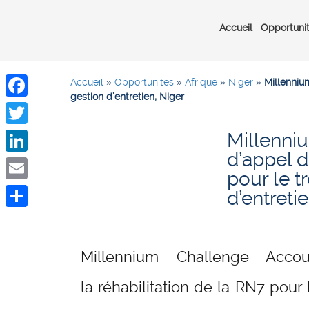
Accueil
Opportuni
Accueil
»
Opportunités
»
Afrique
»
Niger
»
Millennium
gestion d’entretien, Niger
Facebook
Millenni
Twitter
d’appel d
LinkedIn
pour le t
Email
d’entreti
Share
Millennium Challenge Acco
la réhabilitation de la RN7 pour 