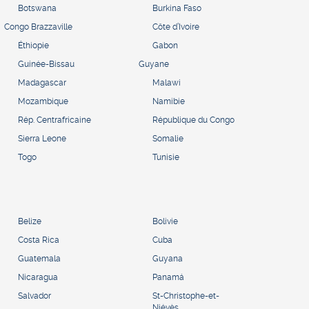
Botswana
Burkina Faso
Congo Brazzaville
Côte d’Ivoire
Éthiopie
Gabon
Guinée-Bissau
Guyane
Madagascar
Malawi
Mozambique
Namibie
Rép. Centrafricaine
République du Congo
Sierra Leone
Somalie
Togo
Tunisie
Belize
Bolivie
Costa Rica
Cuba
Guatemala
Guyana
Nicaragua
Panamá
Salvador
St-Christophe-et-
Niévès