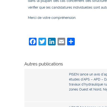
dans la plupart des cas concernent des structures
vérifier que les candidatures individuelles sont au
Merci de votre compréhension.
Facebook
Twitter
LinkedIn
Email
Share
Autres publications
PISEN lance un avis d’ap
études d’APS – APD – DA
travaux d’hydraulique ru
zones Ouest et Nord, Ni