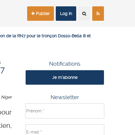
Publier
Log In
on de la RN7 pour le tronçon Dosso-Bella III et
s
Notifications
N7
Je m'abonne
Newsletter
Niger
our
ien,