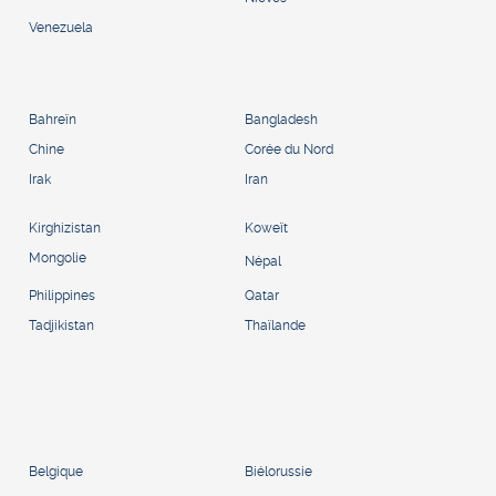
Venezuela
Bahreïn
Bangladesh
Chine
Corée du Nord
Irak
Iran
Kirghizistan
Koweït
Mongolie
Népal
Philippines
Qatar
Tadjikistan
Thaïlande
Belgique
Biélorussie