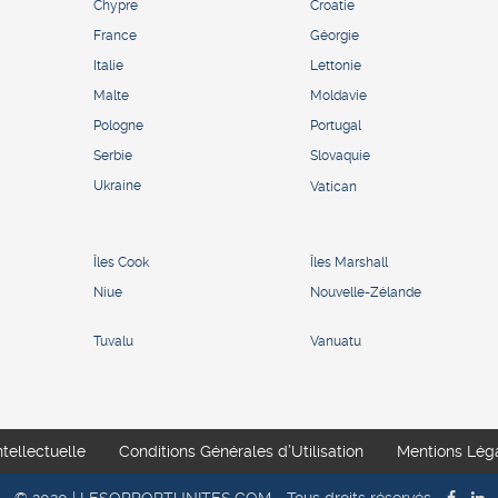
Chypre
Croatie
France
Géorgie
Italie
Lettonie
Malte
Moldavie
Pologne
Portugal
Serbie
Slovaquie
Ukraine
Vatican
Îles Cook
Îles Marshall
Niue
Nouvelle-Zélande
Tuvalu
Vanuatu
ntellectuelle
Conditions Générales d’Utilisation
Mentions Lég
© 2020 | LESOPPORTUNITES.COM - Tous droits réservés