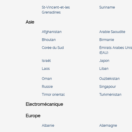
St-Vincent-et-les
Suriname
Grenadines
Asie
Afghanistan
Arabie Saoudite
Bhoutan
Birmanie
Corée du Sud
Émirats Arabes Uni
(EAU)
Israël
Japon
Laos
Liban
Oman
Ouzbékistan
Russie
Singapour
Timor oriental
Turkménistan
Electromécanique
Europe
Albanie
Allemagne