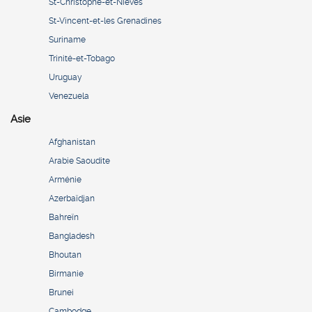
St-Christophe-et-Niévès
St-Vincent-et-les Grenadines
Suriname
Trinité-et-Tobago
Uruguay
Venezuela
Asie
Afghanistan
Arabie Saoudite
Arménie
Azerbaïdjan
Bahreïn
Bangladesh
Bhoutan
Birmanie
Brunei
Cambodge