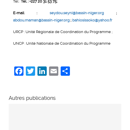
Tel :
Tel. : +227 20 31 53 75;
E-mail :
seydou.seyni@bassin-niger.org
;
abdou.maman@bassin-niger.org
;
bahiosissoko@yahoo.fr
URCP : Unité Régionale de Coordination du Programme ;
UNCP : Unité Nationale de Coordination du Programme
Facebook
Twitter
LinkedIn
Email
Share
Autres publications