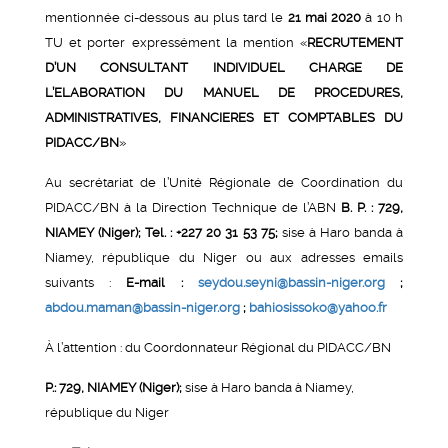
mentionnée ci-dessous au plus tard le
21
mai 2020
à 10 h
TU et porter expressément la mention «
RECRUTEMENT
D’UN
CONSULTANT INDIVIDUEL CHARGE DE
L’ELABORATION DU MANUEL DE PROCEDURES,
ADMINISTRATIVES, FINANCIERES ET COMPTABLES DU
PIDACC/BN
»
Au secrétariat de l’Unité Régionale de Coordination du
PIDACC/BN à la Direction Technique de l’ABN
B. P. : 729,
NIAMEY (Niger); Tel. : +227 20 31 53 75;
sise à Haro banda à
Niamey, république du Niger ou aux adresses emails
suivants :
E-mail :
seydou.seyni@bassin-niger.org
;
abdou.maman@bassin-niger.org
;
bahiosissoko@yahoo.fr
À l’attention : du Coordonnateur Régional du PIDACC/BN
P.: 729, NIAMEY (Niger);
sise à Haro banda à Niamey,
république du Niger