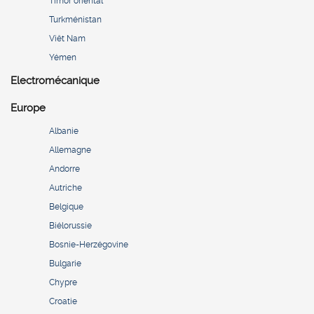
Timor oriental
Turkménistan
Viêt Nam
Yémen
Electromécanique
Europe
Albanie
Allemagne
Andorre
Autriche
Belgique
Biélorussie
Bosnie-Herzégovine
Bulgarie
Chypre
Croatie