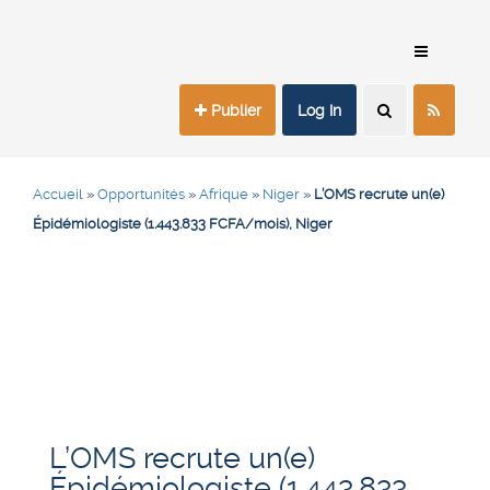
Publier
Log In
Accueil
»
Opportunités
»
Afrique
»
Niger
»
L’OMS recrute un(e)
Épidémiologiste (1.443.833 FCFA/mois), Niger
L’OMS recrute un(e)
Épidémiologiste (1.443.833