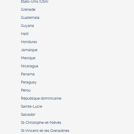
États-Unis (USA)
Grenade
Guatemala
Guyana
Haïti
Honduras
Jamaïque
Mexique
Nicaragua
Panamá
Paraguay
Pérou
République dominicaine
Sainte-Lucie
Salvador
St-Christophe-et-Niévès
St-Vincent-et-les Grenadines