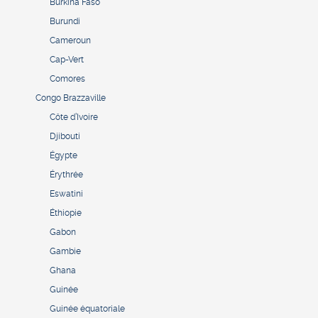
Burkina Faso
Burundi
Cameroun
Cap-Vert
Comores
Congo Brazzaville
Côte d’Ivoire
Djibouti
Égypte
Érythrée
Eswatini
Éthiopie
Gabon
Gambie
Ghana
Guinée
Guinée équatoriale