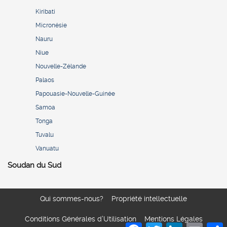
Kiribati
Micronésie
Nauru
Niue
Nouvelle-Zélande
Palaos
Papouasie-Nouvelle-Guinée
Samoa
Tonga
Tuvalu
Vanuatu
Soudan du Sud
Qui sommes-nous?
Propriété intellectuelle
Conditions Générales d’Utilisation
Mentions Légales
Facebook
Twitter
LinkedIn
Email
S