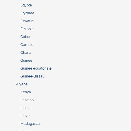
Égypte
Érythrée
Eswatini
Éthiopie
Gabon
Gambie
Ghana
Guinée
Guinée équatoriale
Guinée-Bissau
Guyane
Kenya
Lesotho
Liberia
Libye
Madagascar