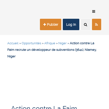
Publier
Log In
Accueil
»
Opportunités
»
Afrique
»
Niger
»
Action contre La
Faim recrute un développeur de subventions (3641), Niamey,
Niger
Action contre La Faim