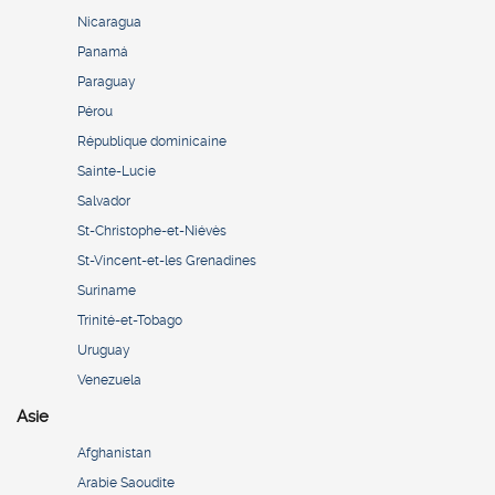
Nicaragua
Panamá
Paraguay
Pérou
République dominicaine
Sainte-Lucie
Salvador
St-Christophe-et-Niévès
St-Vincent-et-les Grenadines
Suriname
Trinité-et-Tobago
Uruguay
Venezuela
Asie
Afghanistan
Arabie Saoudite